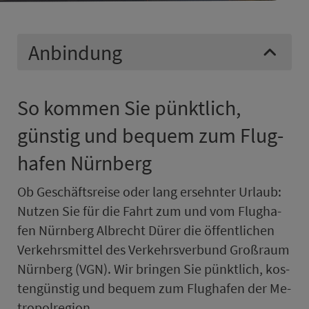
Anbindung
So kommen Sie pünkt­lich,
günstig und bequem zum Flug­
ha­fen Nürn­berg
Ob Geschäftsreise oder lang ersehnter Urlaub:
Nutzen Sie für die Fahrt zum und vom Flug­ha­
fen Nürn­berg Albrecht Dürer die öf­fent­lichen
Ver­kehrs­mit­tel des Ver­kehrs­ver­bund Groß­raum
Nürn­berg (VGN). Wir bringen Sie pünkt­lich, kos­
ten­güns­tig und bequem zum Flug­ha­fen der Me­
tro­pol­re­gi­on.