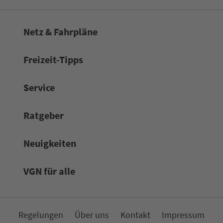
Netz & Fahrpläne
Frei­zeit-Tipps
Service
Rat­ge­ber
Neuigkeiten
VGN für alle
Re­ge­lungen
Über uns
Kon­takt
Impressum