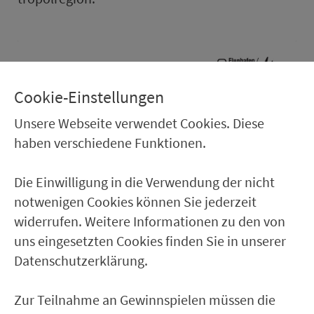
Cookie-Einstellungen
Unsere Webseite verwendet Cookies. Diese
haben verschiedene Funktionen.
Die Einwilligung in die Verwendung der nicht
notwenigen Cookies können Sie jederzeit
widerrufen. Weitere Informationen zu den von
uns eingesetzten Cookies finden Sie in unserer
Datenschutzerklärung.
Top-Ver­bin­dungen Nürn­berg
– Alle U-Bahn-Linien mit
Zur Teilnahme an Gewinnspielen müssen die
den wichtigen Knotenpunkten und Hal­te­stel­len der U1,