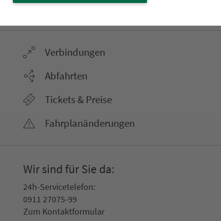
ter­neh­men. 1.100 Linien. Eine Fahr­kar­te.
Ver­bin­dungen
Abfahrten
Tickets & Preise
Fahr­plan­ände­rungen
Wir sind für Sie da:
24h-Ser­vice­te­le­fon:
0911 27075-99
Zum Kon­taktformular