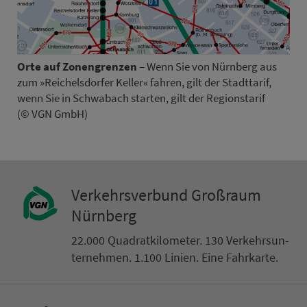
Orte auf Zo­nen­gren­zen
– Wenn Sie von Nürn­berg aus
zum »Rei­chels­dorfer Keller« fahren, gilt der Stadt­ta­rif,
wenn Sie in Schwabach starten, gilt der Regionstarif
(© VGN GmbH)
Ver­kehrs­ver­bund Groß­raum
Nürn­berg
22.000 Qua­drat­ki­lo­me­ter. 130 Ver­kehrs­un­
ter­neh­men. 1.100 Linien. Eine Fahr­kar­te.