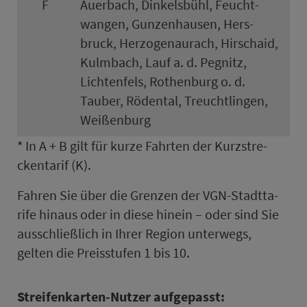
F
Auerbach, Dinkelsbühl, Feucht­
wangen, Gun­zen­hau­sen, Hers­
bruck, Herzogen­aurach, Hirschaid,
Kulmbach, Lauf a. d. Pegnitz,
Lichten­fels, Rothen­burg o. d.
Tauber, Rödental, Treucht­lingen,
Wei­ßen­burg
* In A + B gilt für kurze Fahrten der Kurz­stre­
cken­ta­rif (K).
Fahren Sie über die Grenzen der VGN-Stadt­ta­
rife hinaus oder in diese hinein – oder sind Sie
aus­schließ­lich in Ihrer Region un­ter­wegs,
gelten die Preis­stufen 1 bis 10.
Strei­fen­kar­ten-Nutzer aufgepasst: