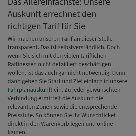
Das Allerein­fachste: Unsere
Auskunft errechnet den
richtigen Tarif für Sie
Wir machen unseren Tarif an dieser Stelle
trans­pa­rent. Das ist selbst­ver­ständ­lich. Doch
wenn Sie sich mit den vielen tariflichen
Raffinessen nicht detailliert be­schäf­ti­gen
wollen, ist das auch gar nicht not­wen­dig: Denn
dann geben Sie Start und Ziel ein­fach in unsere
Fahr­plan­aus­kunft
ein. Zu jeder gewünschten
Ver­bin­dung ermittelt die Auskunft die
relevanten Zo­nen sowie die ent­spre­chende
Preis­stufe. So können Sie Ihr Wunsch­ti­cket
direkt in den Wa­ren­korb legen und online
kaufen.