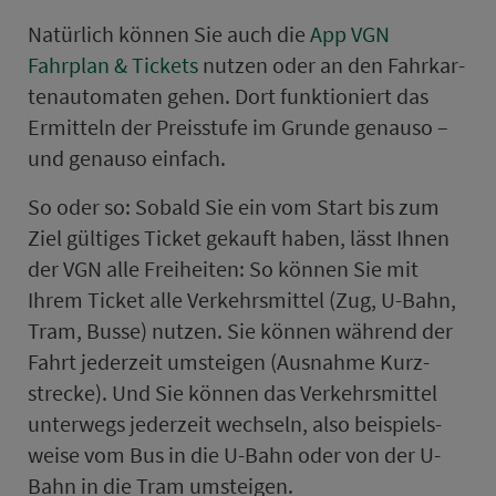
Natürlich können Sie auch die
App VGN
Fahrplan & Tickets
nutzen oder an den Fahr­kar­
ten­au­to­maten gehen. Dort funktioniert das
Ermitteln der Preis­stufe im Grunde genauso –
und genauso ein­fach.
So oder so: Sobald Sie ein vom Start bis zum
Ziel gültiges Ticket gekauft haben, lässt Ihnen
der VGN alle Freiheiten: So können Sie mit
Ihrem Ticket alle Ver­kehrs­mit­tel (Zug, U-Bahn,
Tram, Busse) nutzen. Sie können während der
Fahrt je­der­zeit um­stei­gen (Aus­nah­me Kurz­
strecke). Und Sie können das Ver­kehrs­mit­tel
un­ter­wegs je­der­zeit wechseln, also bei­spiels­
wei­se vom Bus in die U-Bahn oder von der U-
Bahn in die Tram um­stei­gen.