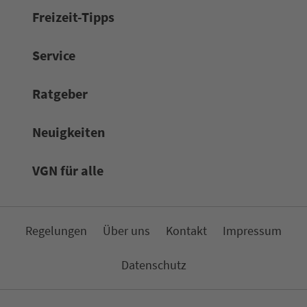
Frei­zeit-Tipps
Service
Rat­ge­ber
Neuigkeiten
VGN für alle
Re­ge­lungen
Über uns
Kon­takt
Impressum
Da­ten­schutz