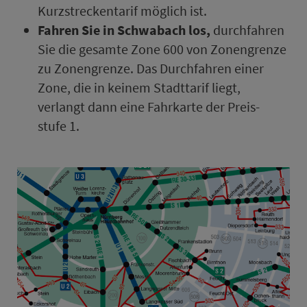
Kurz­stre­cken­ta­rif möglich ist.
Fahren Sie in Schwabach los,
durchfahren
Sie die ge­samte Zone 600 von Zo­nen­gren­ze
zu Zo­nen­gren­ze. Das Durchfahren einer
Zone, die in keinem Stadt­ta­rif liegt,
verlangt dann eine Fahr­kar­te der Preis­
stufe 1.