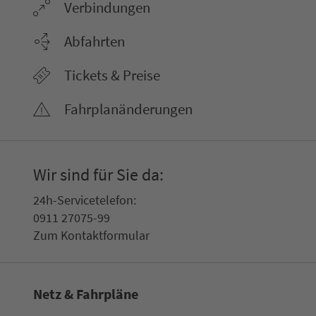
Ver­bin­dungen
Abfahrten
Tickets & Preise
Fahr­plan­ände­rungen
Wir sind für Sie da:
24h-Ser­vice­te­le­fon:
0911 27075-99
Zum Kon­taktformular
Netz & Fahrpläne