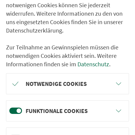
notwenigen Cookies können Sie jederzeit
widerrufen. Weitere Informationen zu den von
uns eingesetzten Cookies finden Sie in unserer
Datenschutzerklärung.
Zur Teilnahme an Gewinnspielen müssen die
notwendigen Cookies aktiviert sein. Weitere
Informationen finden sie im
Datenschutz
.
Zwei Teil­zo­nen bilden eine ganze Zone
– in der
NOTWENDIGE COOKIES
Abbildung ergeben bei­spiels­wei­se die beiden hellgrau
markierten Teil­zo­nen 606 und 607 die ganze Zone 608.
(© VGN GmbH)
FUNKTIONALE COOKIES
Berechnen des Fahr­preises anhand der
Ta­rif­zo­nen