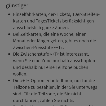
günstiger
Ein­zel­fahr­karten, 4er-Tickets, 10er-Strei­fen­
kar­ten und TagesTickets berück­sichtigen
aus­schließ­lich ganze Zo­nen.
Bei Zeit­kar­ten, die eine Woche, einen
Monat oder länger gelten, gibt es noch die
Zwischen-Preis­stufe »+T«.
Die Zwischenstufe »+T« ist in­te­res­sant,
wenn Sie eine Zone nur halb ausschöpfen
und deshalb nur eine Teil­zo­ne buchen
wollen.
Die »+T«-Option erlaubt Ihnen, nur für die
Teil­zo­ne zu bezahlen, in der Sie un­ter­wegs
sind. Für die Teil­zo­ne, die Sie nicht
durchfahren, zahlen Sie nichts.