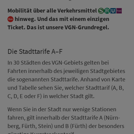
Mo­bi­li­tät über alle Ver­kehrs­mit­tel
hinweg. Und das mit einem einzigen
Ticket. Das ist unsere VGN-Grundregel.
Die Stadt­ta­rife A–F
In 30 Städten des VGN-Gebiets gelten bei
Fahrten in­ner­halb des jeweiligen Stadt­ge­bietes
die so­ge­nannten Stadt­ta­rife. Anhand von Karte
und Tabelle sehen Sie, welcher Stadt­ta­rif (A, B,
C, D, E oder F) in welcher Stadt gilt.
Wenn Sie in der Stadt nur wenige Sta­ti­onen
fahren, gilt in­ner­halb der Stadt­ta­rife A (Nürn­
berg, Fürth, Stein) und B (Fürth) der be­son­ders