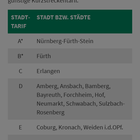
günstige Kurz­stre­cken­ta­rif.
STADT­
STADT BZW. STÄDTE
TA­RIF
A*
Nürn­berg-Fürth-Stein
B*
Fürth
C
Erlangen
D
Amberg, Ans­bach, Bam­berg,
Bayreuth, Forch­heim, Hof,
Neumarkt, Schwabach, Sulzbach-
Rosenberg
E
Coburg, Kronach, Weiden i.d.OPf.