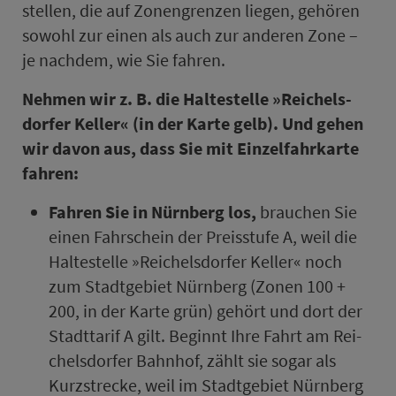
stel­len, die auf Zo­nen­gren­zen liegen, ge­hö­ren
sowohl zur einen als auch zur anderen Zone –
je nachdem, wie Sie fahren.
Nehmen wir z. B. die Hal­te­stel­le »Rei­chels­
dorfer Keller« (in der Karte gelb). Und gehen
wir davon aus, dass Sie mit Ein­zel­fahr­karte
fahren:
Fahren Sie in Nürn­berg los,
brauchen Sie
einen Fahr­schein der Preis­stufe A, weil die
Hal­te­stel­le »Rei­chels­dorfer Keller« noch
zum Stadt­ge­biet Nürn­berg (Zo­nen 100 +
200, in der Karte grün) gehört und dort der
Stadt­ta­rif A gilt. Beginnt Ihre Fahrt am Rei­
chels­dorfer Bahn­hof, zählt sie sogar als
Kurz­strecke, weil im Stadt­ge­biet Nürn­berg