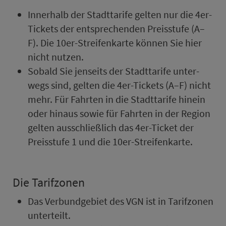
In­ner­halb der Stadt­ta­rife gelten nur die 4er-
Tickets der ent­spre­chenden Preis­stufe (A–
F). Die 10er-Strei­fen­kar­te können Sie hier
nicht nutzen.
Sobald Sie jenseits der Stadt­ta­rife un­ter­
wegs sind, gelten die 4er-Tickets (A–F) nicht
mehr. Für Fahrten in die Stadt­ta­rife hinein
oder hinaus sowie für Fahrten in der Region
gelten aus­schließ­lich das 4er-Ticket der
Preis­stufe 1 und die 10er-Strei­fen­kar­te.
Die Ta­rif­zo­nen
Das Ver­bund­ge­biet des VGN ist in Ta­rif­zo­nen
unterteilt.