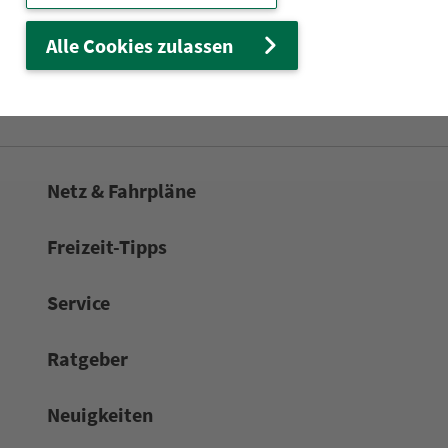
Wir sind für Sie da:
Alle Cookies zulassen
24h-Ser­vice­te­le­fon:
0911 27075-99
Zum Kon­taktformular
Netz & Fahrpläne
Frei­zeit-Tipps
Service
Rat­ge­ber
Neuigkeiten