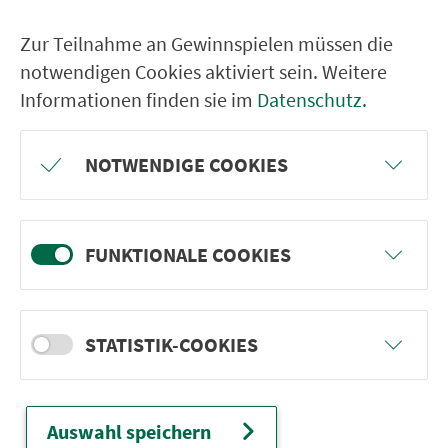
Zur Teilnahme an Gewinnspielen müssen die
Ver­kehrs­ver­bund Groß­raum
notwendigen Cookies aktiviert sein. Weitere
Nürn­berg
Informationen finden sie im
Datenschutz
.
22.000 Qua­drat­ki­lo­me­ter. 130 Ver­kehrs­un­
ter­neh­men. 1.100 Linien. Eine Fahr­kar­te.
NOTWENDIGE COOKIES
Ver­bin­dungen
FUNKTIONALE COOKIES
Abfahrten
Tickets & Preise
STATISTIK-COOKIES
Fahr­plan­ände­rungen
Auswahl speichern