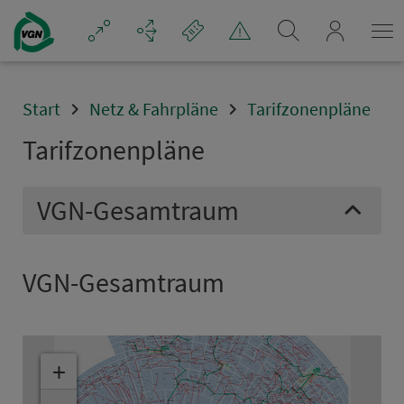
Navigation überspringen
mein_VGN
Start
Netz & Fahrpläne
Tarifzonenpläne
Ta­rif­zo­nen­plä­ne
VGN-Gesamtraum
VGN-Ge­samt­raum
+
-