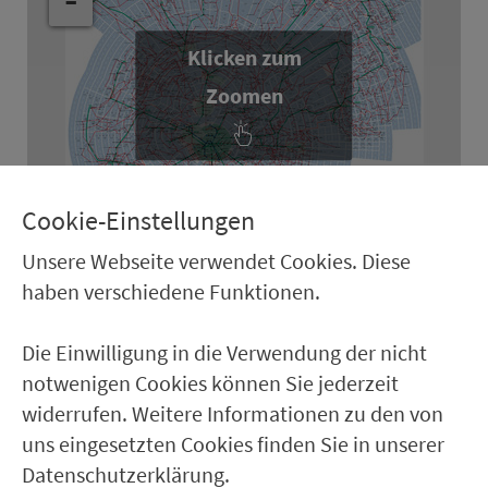
Klicken zum
Zoomen
Leaflet
Ta­rif­zo­nen­plan Ge­samt­raum 2026
– Gültig ab:
Cookie-Einstellungen
01.01.2026 - Stand: De­zem­ber 2025
Unsere Webseite verwendet Cookies. Diese
herunterladen (PDF, 5231kB)
haben verschiedene Funktionen.
Die Einwilligung in die Verwendung der nicht
Nürnberg, Fürth
notwenigen Cookies können Sie jederzeit
widerrufen. Weitere Informationen zu den von
Erlangen
uns eingesetzten Cookies finden Sie in unserer
Datenschutzerklärung.