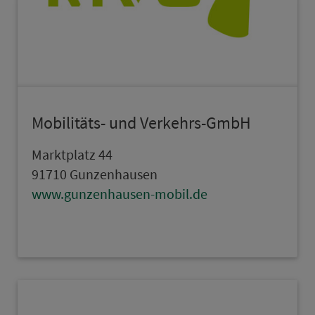
Mo­bi­li­täts- und Verkehrs-GmbH
Markt­platz 44
91710 Gun­zen­hau­sen
www.gun­zen­hau­sen-mobil.de