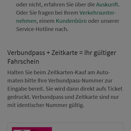
oder nicht, er­fah­ren Sie über die
Auskunft
.
Oder Sie fragen bei Ihrem
Ver­kehrs­un­ter­
neh­men
, einem
Kun­den­bü­ro
oder unserer
Service-Hotline nach.
Ver­bund­pass + Zeit­kar­te = Ihr gültiger
Fahr­schein
Halten Sie beim Zeit­kar­ten-Kauf am Au­to­
maten bitte Ihre Ver­bund­pass-Nummer zur
Eingabe bereit. Sie wird dann direkt aufs Ticket
ge­druckt. Ver­bund­pass und Zeit­kar­te sind nur
mit identischer Nummer gültig.