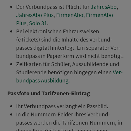
Der Ver­bund­pass ist Pflicht für
JahresAbo
,
JahresAbo Plus
,
FirmenAbo, FirmenAbo
Plus
,
Solo 31
.
Bei elek­tro­nischen Fahr­aus­weisen
(eTickets) sind die Inhalte des Ver­bund­
passes digital hinterlegt. Ein separater Ver­
bund­pass in Papierform wird nicht be­nö­tigt.
Zeit­kar­ten für Schüler, Aus­zu­bil­den­de und
Stu­die­rende be­nö­ti­gen hingegen einen
Ver­
bund­pass Aus­bil­dung
.
Pass­foto und Ta­rif­zo­nen-Eintrag
Ihr Ver­bund­pass verlangt ein Passbild.
In die Nummern-Felder Ihres Ver­bund­
passes werden die Ta­rif­zo­nen-Nummern, in
denen Ihre Zeit­kar­te gilt, eingetragen.