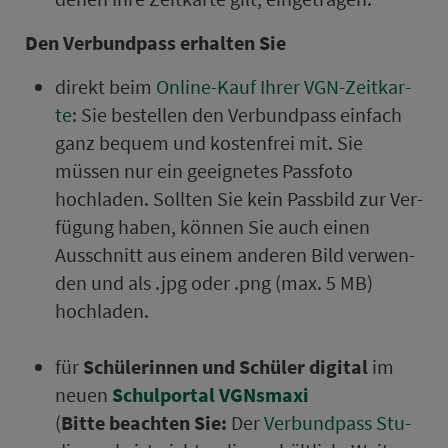
Den Ver­bund­pass er­hal­ten Sie
direkt beim
Online-Kauf Ihrer VGN-Zeit­kar­
te
: Sie bestellen den Ver­bund­pass ein­fach
ganz bequem und kos­ten­frei mit. Sie
müssen nur ein ge­eig­netes Pass­foto
hochladen. Sollten Sie kein Passbild zur Ver­
fü­gung haben, können Sie auch einen
Ausschnitt aus einem anderen Bild ver­wen­
den und als .jpg oder .png (max. 5 MB)
hochladen.
für
Schülerinnen und Schüler digital
im
neuen
Schulportal VGNsmaxi
(
Bitte beachten Sie:
Der
Ver­bund­pass Stu­