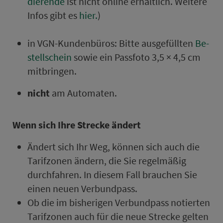
die­rende
ist nicht online er­hält­lich. Weitere
Infos gibt es
hier.
)
in VGN-Kun­den­bü­ros: Bitte ausgefüllten
Be­
stell­schein
sowie ein Pass­foto 3,5 × 4,5 cm
mitbringen.
nicht
am Au­to­maten.
Wenn sich Ihre Strecke ändert
Ändert sich Ihr Weg, können sich auch die
Ta­rif­zo­nen ändern, die Sie regelmäßig
durchfahren. In diesem Fall brauchen Sie
einen neuen Ver­bund­pass.
Ob die im bisherigen Ver­bund­pass notierten
Ta­rif­zo­nen auch für die neue Strecke gelten