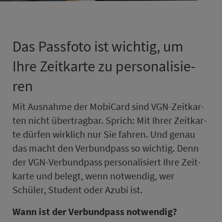
Das Pass­foto ist wichtig, um
Ihre Zeit­kar­te zu per­so­na­li­sie­
ren
Mit Aus­nah­me der MobiCard sind VGN-Zeit­kar­
ten nicht über­trag­bar. Sprich: Mit Ihrer Zeit­kar­
te dürfen wirklich nur Sie fahren. Und genau
das macht den Ver­bund­pass so wichtig. Denn
der VGN-Ver­bund­pass per­so­na­li­siert Ihre Zeit­
kar­te und belegt, wenn not­wen­dig, wer
Schüler, Student oder Azubi ist.
Wann ist der Ver­bund­pass not­wen­dig?