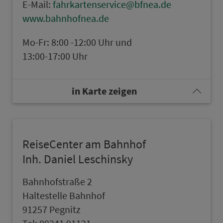
E-Mail:
fahrkartenservice@bfnea.de
www.bahn­hofnea.de
Mo-Fr: 8:00 -12:00 Uhr und
13:00-17:00 Uhr
in Karte zeigen
ReiseCenter am Bahn­hof
Inh. Daniel Leschinsky
Bahn­hof­stra­ße 2
Hal­te­stel­le Bahn­hof
91257 Pegnitz