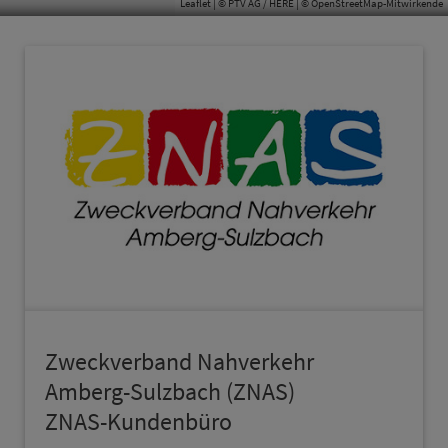
Leaflet
| © PTV AG / HERE | ©
OpenStreetMap-Mitwirkende
Zweck­ver­band Nah­ver­kehr
Amberg-Sulzbach (ZNAS)
ZNAS-Kun­den­bü­ro