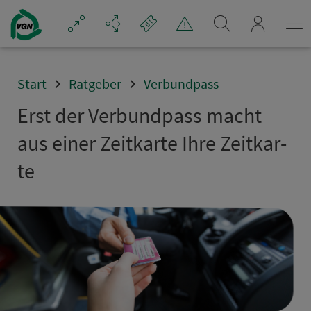
Navigation überspringen
mein_VGN
Start
Ratgeber
Verbundpass
Erst der Ver­bund­pass macht
aus einer Zeit­kar­te Ihre Zeit­kar­
te