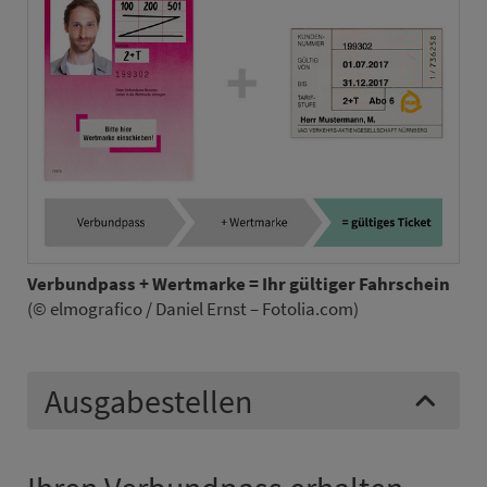
Ver­bund­pass + Wert­mar­ke = Ihr gültiger Fahr­schein
(© elmografico / Daniel Ernst – Fotolia.com)
Ausgabestellen