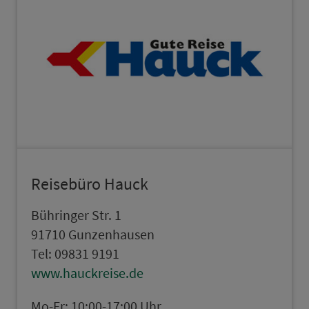
Rei­se­bü­ro Hauck
Bühringer Str. 1
91710 Gun­zen­hau­sen
Tel: 09831 9191
www.hauckreise.de
Mo-Fr: 10:00-17:00 Uhr