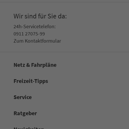
Wir sind für Sie da:
24h-Ser­vice­te­le­fon:
0911 27075-99
Zum Kon­taktformular
Netz & Fahrpläne
Frei­zeit-Tipps
Service
Rat­ge­ber