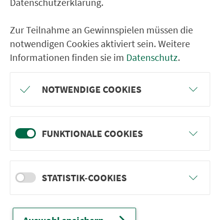
Datenschutzerklärung.
mehr Infos
Zur Teilnahme an Gewinnspielen müssen die
notwendigen Cookies aktiviert sein. Weitere
Informationen finden sie im
Datenschutz
.
NOTWENDIGE COOKIES
FUNKTIONALE COOKIES
STATISTIK-COOKIES
Naturpark Steigerwald
Goldgelbwarm bricht das Abendlicht durch