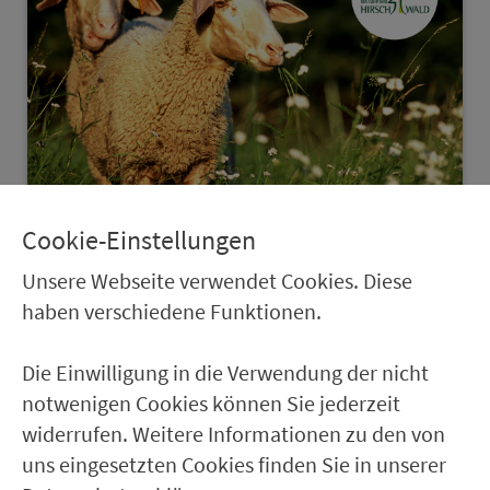
Cookie-Einstellungen
Naturpark Hirschwald
Unsere Webseite verwendet Cookies. Diese
haben verschiedene Funktionen.
Plätschernde Jurabäche, steile Felsen,
weite Wiesenhänge und jede Menge
Die Einwilligung in die Verwendung der nicht
Einkehr­möglichkeiten. Mit rund 280 km²
notwenigen Cookies können Sie jederzeit
gehört er zu den kleinen, aber umso
widerrufen. Weitere Informationen zu den von
feineren Naturparken.
uns eingesetzten Cookies finden Sie in unserer