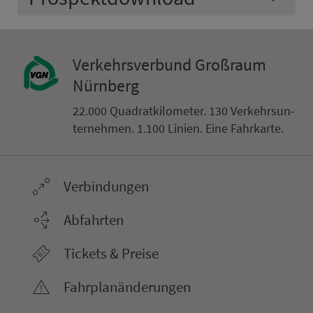
Ver­kehrs­ver­bund Groß­raum
Nürn­berg
22.000 Qua­drat­ki­lo­me­ter. 130 Ver­kehrs­un­
ter­neh­men. 1.100 Linien. Eine Fahr­kar­te.
Ver­bin­dungen
Abfahrten
Tickets & Preise
Fahr­plan­ände­rungen