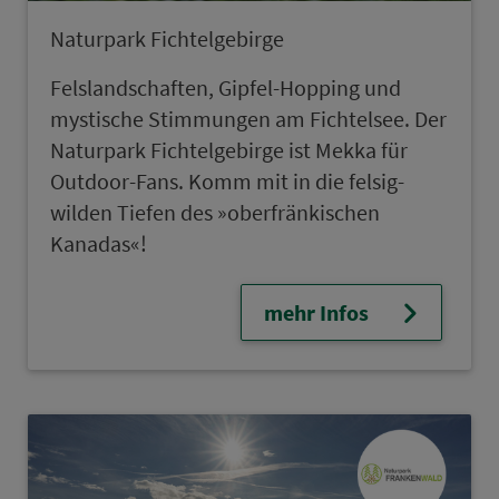
Naturpark Fich­tel­ge­bir­ge
Felslandschaften, Gipfel-Hopping und
mystische Stimmungen am Fichtelsee. Der
Naturpark Fich­tel­ge­bir­ge ist Mekka für
Outdoor-Fans. Komm mit in die felsig-
wilden Tiefen des »oberfrän­kischen
Kanadas«!
mehr Infos