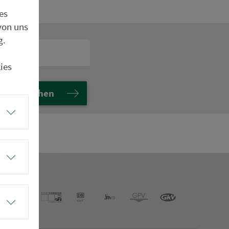
es
von uns
g.
ies
Suchen