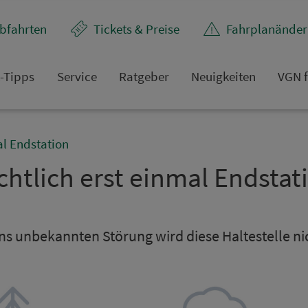
bfahrten
Tickets & Preise
Fahr­plan­ände
t-Tipps
Service
Rat­ge­ber
Neuigkeiten
VGN f
al Endstation
chtlich erst einmal Endsta­ti
s un­be­kannten Störung wird diese Hal­te­stel­le n