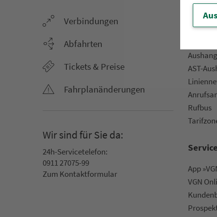
Aus
Ver­bin­dungen
Netz &
Li­ni­en­f
Abfahrten
Aus­hang­
Tickets & Preise
AST-Aus­h
Li­ni­en­n
Fahr­plan­ände­rungen
An­ruf­sa
Rufbus
Ta­rif­zo­
Wir sind für Sie da:
Servic
24h-Ser­vice­te­le­fon:
0911 27075-99
App »VGN
Zum Kon­taktformular
VGN On­l
Kun­den­b
Prospek