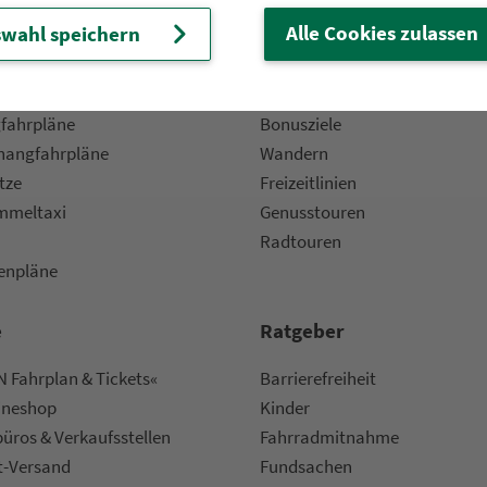
Alle Cookies zulassen
wahl speichern
 Fahrpläne
Frei­zeit-Tipps
ahr­plä­ne
Städtetouren
fahr­plä­ne
Bonusziele
ang­fahr­plä­ne
Wandern
etze
Frei­zeit­li­ni­en
m­mel­taxi
Genusstouren
Radtouren
nen­plä­ne
e
Rat­ge­ber
 Fahrplan & Tickets«
Bar­ri­e­re­frei­heit
ine­shop
Kinder
ü­ros & Ver­kaufs­stel­len
Fahr­rad­mit­nah­me
t-Versand
Fund­sachen