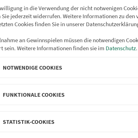
nwilligung in die Verwendung der nicht notwenigen Cooki
 Sie jederzeit widerrufen. Weitere Informationen zu den 
etzten Cookies finden Sie in unserer Datenschutzerklärun
ilnahme an Gewinnspielen müssen die notwendigen Cook
rt sein. Weitere Informationen finden sie im
Datenschutz
.
NOTWENDIGE COOKIES
FUNKTIONALE COOKIES
Partner im VGN
um Nürn­berg
ehrs­un­ter­neh­men. 1.100 Linien.
STATISTIK-COOKIES