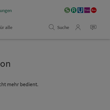
­rungen
ür alle
Suche
mein_VGN
­on
icht mehr bedient.