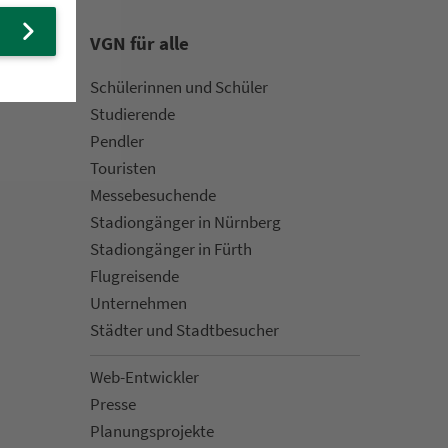
VGN für alle
Schülerinnen und Schüler
Stu­die­rende
Pendler
Touristen
Mes­se­be­suchende
Sta­di­on­gän­ger in Nürn­berg
Sta­di­on­gän­ger in Fürth
Flug­rei­sen­de
Un­ter­neh­men
Städter und Stadt­be­su­cher
Web-Entwickler
Presse
Pla­nungs­pro­jekte