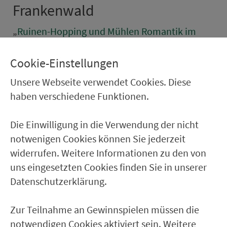
Frankenwald
„
Ruinen-Hopping und Mühlen Romantik im
Naturpark Frankenwald | Tour 218
“ ist das
Motto dieser Rallye. Erlebe auf etwa
Cookie-Einstellungen
19 Kilometern Mühlenklappern,
Unsere Webseite verwendet Cookies. Diese
Ruinenromantik und Wildwasserrauschen und
haben verschiedene Funktionen.
mach dich auf Thors Spuren in der
Steinachklamm. Ein Gutzi gibt es natürlich
Die Einwilligung in die Verwendung der nicht
noch obendrauf …
notwenigen Cookies können Sie jederzeit
widerrufen. Weitere Informationen zu den von
uns eingesetzten Cookies finden Sie in unserer
High­lights:
Datenschutzerklärung.
Schnitzeljagd mit Spürnasen-Aufgaben und
Natur-Challenges
Zur Teilnahme an Gewinnspielen müssen die
Wildwasserwildnis in der Steinachklamm
notwendigen Cookies aktiviert sein. Weitere