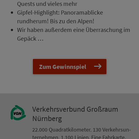
Quests und vieles mehr
Gipfel-High­light: Panoramablicke
rundherum! Bis zu den Alpen!
Wir haben außerdem eine Über­ra­schung im
Gepäck …
Zum Gewinnspiel
Ver­kehrs­ver­bund Groß­raum
Nürn­berg
22.000 Qua­drat­ki­lo­me­ter. 130 Ver­kehrs­un­
ter­neh­men. 1.100 Linien. Eine Fahr­kar­te.