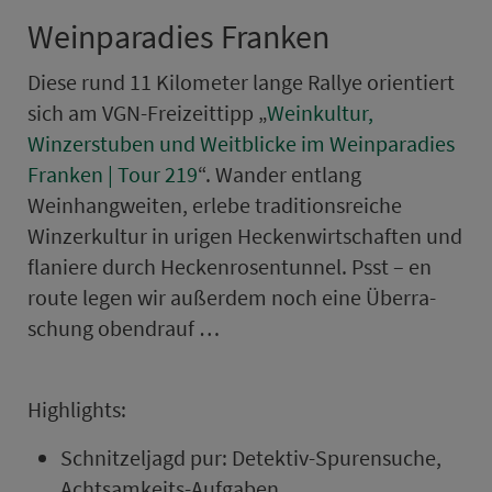
Weinparadies Franken
Diese rund 11 Kilometer lange Rallye orientiert
sich am VGN-Frei­zeittipp „
Weinkultur,
Winzerstuben und Weitblicke im Weinparadies
Franken | Tour 219
“. Wander ent­lang
Weinhangweiten, erlebe traditionsreiche
Winzerkultur in urigen He­cken­wirt­schaften und
flaniere durch Heckenrosentunnel. Psst – en
route legen wir außerdem noch eine Über­ra­
schung obendrauf …
High­lights:
Schnitzeljagd pur: Detektiv-Spurensuche,
Achtsamkeits-Aufgaben, …