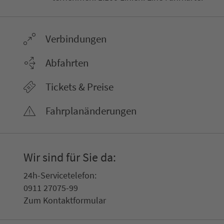
Ver­bin­dungen
Abfahrten
Tickets & Preise
Fahr­plan­ände­rungen
Wir sind für Sie da:
24h-Ser­vice­te­le­fon:
0911 27075-99
Zum Kon­taktformular