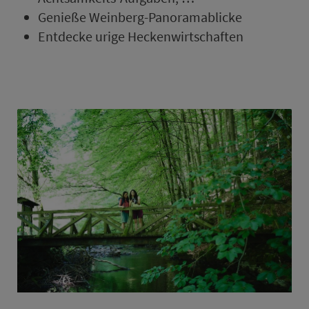
Genieße Weinberg-Panoramablicke
Entdecke urige He­cken­wirt­schaften