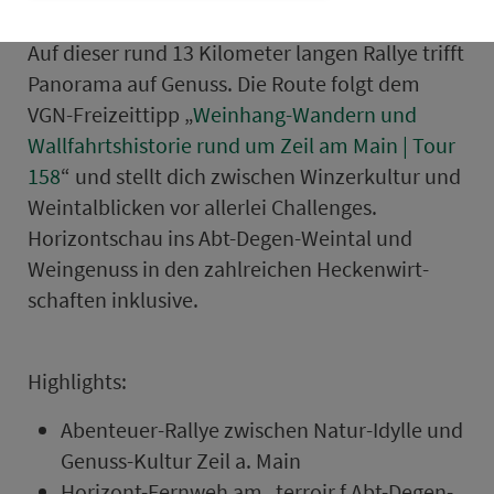
Haßberge
Auf dieser rund 13 Kilometer langen Rallye trifft
Panorama auf Genuss. Die Route folgt dem
VGN-Frei­zeittipp „
Weinhang-Wandern und
Wallfahrtshistorie rund um Zeil am Main | Tour
158
“ und stellt dich zwischen Winzerkultur und
Weintalblicken vor allerlei Challenges.
Horizontschau ins Abt-Degen-Weintal und
Weingenuss in den zahl­reichen He­cken­wirt­
schaften inklusive.
High­lights:
Abenteuer-Rallye zwischen Natur-Idylle und
Genuss-Kultur Zeil a. Main
Horizont-Fernweh am „terroir f Abt-Degen-