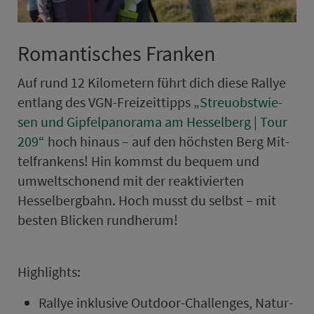
Romantisches Franken
Auf rund 12 Kilometern führt dich diese Rallye
ent­lang des VGN-Frei­zeittipps
„Streu­obst­wie­
sen und Gipfel­panorama am Hesselberg | Tour
209“
hoch hinaus – auf den höchsten Berg Mit­
tel­fran­kens! Hin kommst du bequem und
umweltschonend mit der reaktivierten
Hesselberg­bahn. Hoch musst du selbst – mit
besten Blicken rundherum!
High­lights:
Rallye inklusive Outdoor-Challenges, Natur-