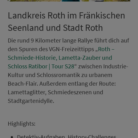
Land­kreis Roth im Frän­kischen
Seenland und Stadt Roth
Die rund 9 Kilometer lange Rallye führt dich auf
den Spuren des VGN-Frei­zeittipps „
Roth –
Schmiede-Historie, Lametta-Zauber und
Schloss Ratibor | Tour S28
“ zwischen Industrie-
Kultur und Schlossromantik zu urbanem
Beach-Flair. Außerdem ent­lang der Route:
Lamettaglitter, Schmiedeszenen und
Stadtgartenidylle.
High­lights:
Detektiv-Aufgaben, History-Challenges, …