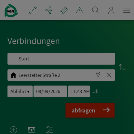
Navigation überspringen
mein_VGN
Ver­bin­dungen
Uhr
▼
abfragen