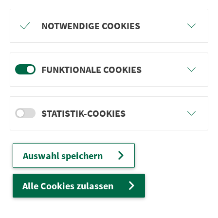
Freu dich auf BergBlicke und TalTräume:
NOTWENDIGE COOKIES
Mach mit und gewinne einen von 1.000
Team-Plätzen für eine Abenteuer-Rallye!
FUNKTIONALE COOKIES
weiter
STATISTIK-COOKIES
Ver­kehrs­ver­bund Groß­raum
Nürn­berg
Auswahl speichern
22.000 Qua­drat­ki­lo­me­ter. 130 Ver­kehrs­un­
ter­neh­men. 1.100 Linien. Eine Fahr­kar­te.
Alle Cookies zulassen