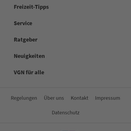
Frei­zeit-Tipps
Service
Rat­ge­ber
Neuigkeiten
VGN für alle
Re­ge­lungen
Über uns
Kon­takt
Impressum
Da­ten­schutz