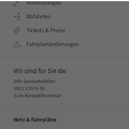
Ver­bin­dungen
Abfahrten
Tickets & Preise
Fahr­plan­ände­rungen
Wir sind für Sie da:
24h-Ser­vice­te­le­fon:
0911 27075-99
Zum Kon­taktformular
Netz & Fahrpläne