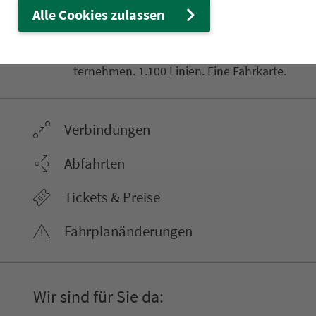
Ver­kehrs­ver­bund Groß­raum
Alle Cookies zulassen
Nürn­berg
22.000 Qua­drat­ki­lo­me­ter. 130 Ver­kehrs­un­
ter­neh­men. 1.100 Linien. Eine Fahr­kar­te.
Ver­bin­dungen
Abfahrten
Tickets & Preise
Fahr­plan­ände­rungen
Wir sind für Sie da: