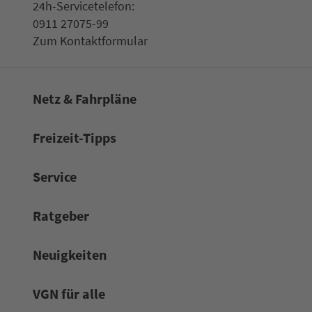
24h-Ser­vice­te­le­fon:
0911 27075-99
Zum Kon­taktformular
Netz & Fahrpläne
Frei­zeit-Tipps
Service
Rat­ge­ber
Neuigkeiten
VGN für alle