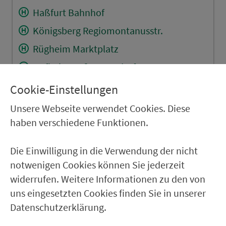
Haßfurt Bahnhof
Königsberg Regiomontanusstr.
Rügheim Marktplatz
Hofheim Goßmannsdorfer Str.
Manau Kirche
Cookie-Einstellungen
Burgpreppach Wassergasse
Unsere Webseite verwendet Cookies. Diese
Altenstein Am Schwimmbad
haben verschiedene Funktionen.
Altenstein Wilhelm-von-Stein-Str.
Die Einwilligung in die Verwendung der nicht
Untermerzbach Bachgasse
notwenigen Cookies können Sie jederzeit
Eyrichshof
widerrufen. Weitere Informationen zu den von
uns eingesetzten Cookies finden Sie in unserer
RÜCKFAHRT
Datenschutzerklärung.