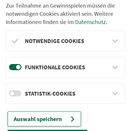
Ebern Grund-/Realschule
Zur Teilnahme an Gewinnspielen müssen die
Eyrichshof
notwendigen Cookies aktiviert sein. Weitere
Informationen finden sie im
Datenschutz
.
Altenstein Wilhelm-von-Stein-Str.
Altenstein Am Schwimmbad
NOTWENDIGE COOKIES
Burgpreppach Wassergasse
Manau Kirche
FUNKTIONALE COOKIES
Hofheim Goßmannsdorfer Str.
Rügheim Marktplatz
Königsberg Regiomontanusstr.
STATISTIK-COOKIES
Auswahl speichern