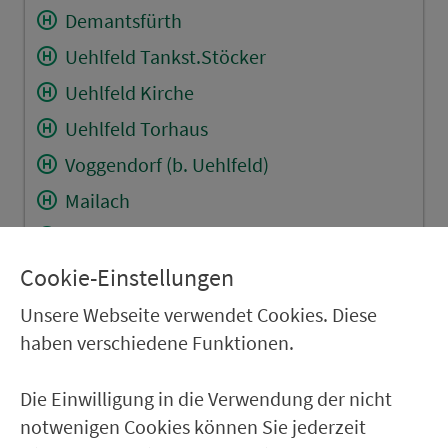
Demantsfürth
Uehlfeld Tankst.Stöcker
Uehlfeld Kirche
Uehlfeld Torhaus
Voggendorf (b. Uehlfeld)
Mailach
Lonnerstadt Hauptstr.
Höchstadt (A) Realschule
Cookie-Einstellungen
Höchstadt (A) Aischwiese
Unsere Webseite verwendet Cookies. Diese
haben verschiedene Funktionen.
Höchstadt (A) Schillerplatz
Höchst.(A) D.-Bosco-Sch.
Die Einwilligung in die Verwendung der nicht
Etzelskirchen Schule
notwenigen Cookies können Sie jederzeit