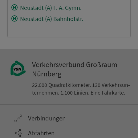
Neustadt (A) F. A. Gymn.
Neustadt (A) Bahnhofstr.
Ver­kehrs­ver­bund Groß­raum
Nürn­berg
22.000 Qua­drat­ki­lo­me­ter. 130 Ver­kehrs­un­
ter­neh­men. 1.100 Linien. Eine Fahr­kar­te.
Ver­bin­dungen
Abfahrten