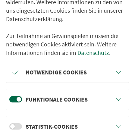
Höchstadt (A) Altenheim
widerrufen. Weitere Informationen zu den von
uns eingesetzten Cookies finden Sie in unserer
Datenschutzerklärung.
RÜCKFAHRT
Höchst.(A) Schwedensch.
Zur Teilnahme an Gewinnspielen müssen die
Höchstadt (A) St.-Georg-Str.
notwendigen Cookies aktiviert sein. Weitere
Informationen finden sie im
Datenschutz
.
Höchstadt (A) Schillerplatz
Höchstadt (A) Aischwiese
NOTWENDIGE COOKIES
Höchstadt (A) Realschule
Lonnerstadt Hauptstr.
Mailach
FUNKTIONALE COOKIES
Voggendorf (b. Uehlfeld)
Uehlfeld Torhaus
STATISTIK-COOKIES
Uehlfeld Kirche