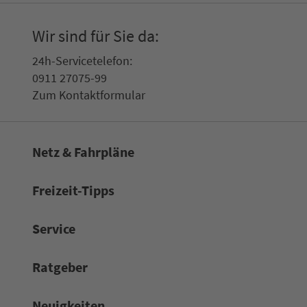
Wir sind für Sie da:
24h-Ser­vice­te­le­fon:
0911 27075-99
Zum Kon­taktformular
Netz & Fahrpläne
Frei­zeit-Tipps
Service
Rat­ge­ber
Neuigkeiten