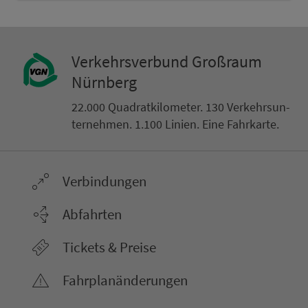
Ver­kehrs­ver­bund Groß­raum
Nürn­berg
22.000 Qua­drat­ki­lo­me­ter. 130 Ver­kehrs­un­
ter­neh­men. 1.100 Linien. Eine Fahr­kar­te.
Ver­bin­dungen
Abfahrten
Tickets & Preise
Fahr­plan­ände­rungen