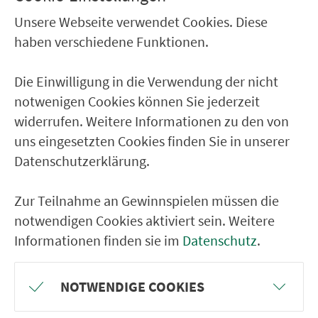
Ketschendorf/CO Buchbergstr.
Unsere Webseite verwendet Cookies. Diese
haben verschiedene Funktionen.
Ketschendorf/CO Parkstr.
Creidlitz Creidlitzer Str.
Die Einwilligung in die Verwendung der nicht
Creidlitz Hambacher Weg
notwenigen Cookies können Sie jederzeit
widerrufen. Weitere Informationen zu den von
Creidlitz Brunnersleiten
uns eingesetzten Cookies finden Sie in unserer
Datenschutzerklärung.
RÜCKFAHRT
Creidlitz Hasenstein
Zur Teilnahme an Gewinnspielen müssen die
notwendigen Cookies aktiviert sein. Weitere
Creidlitz Brunnersleiten
Informationen finden sie im
Datenschutz
.
Creidlitz Hambacher Weg
Creidlitz Creidlitzer Str.
NOTWENDIGE COOKIES
Ketschendorf/CO