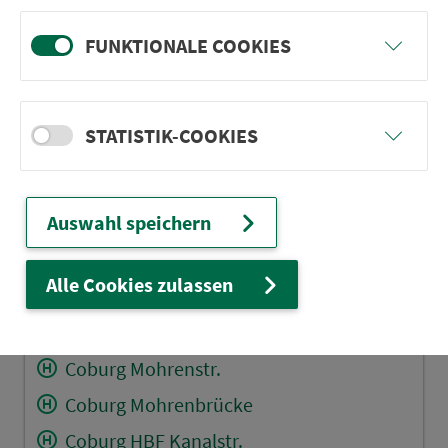
Ketschendorf/CO Pelzhügel
Ketschendorf/CO Unterer Pelzhügel
FUNKTIONALE COOKIES
Ketschendorf/CO Buchbergstr.
Ketschendorf/CO Parkstr.
STATISTIK-COOKIES
Coburg Klinikum
Coburg Marienberg
Auswahl speichern
Coburg Kongresshaus
Coburg Obere Anlage
Alle Cookies zulassen
Coburg Ehrenburg
Coburg Theaterplatz
Coburg Mohrenstr.
Coburg Mohrenbrücke
Coburg HBF Kanalstr.