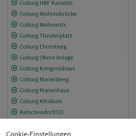
Coburg HBF Kanalstr.
Coburg Mohrenbrücke
Coburg Mohrenstr.
Coburg Theaterplatz
Coburg Ehrenburg
Coburg Obere Anlage
Coburg Kongresshaus
Coburg Marienberg
Coburg Marienhaus
Coburg Klinikum
Ketschendorf/CO
Ketschendorf/CO Pelzhügel
Cookie-Einstellungen
Ketschendorf/CO Unterer Pelzhügel