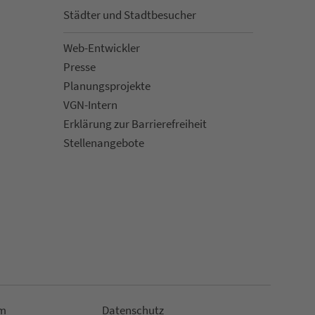
Städter und Stadt­be­su­cher
Web-Entwickler
Presse
Pla­nungs­pro­jekte
VGN-Intern
Erklärung zur Bar­ri­e­re­frei­heit
Stellenan­ge­bote
m
Da­ten­schutz