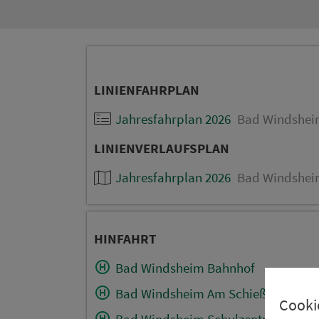
LINIENFAHRPLAN
Jahresfahrplan 2026
Bad Windsheim
LINIENVERLAUFSPLAN
Jahresfahrplan 2026
Bad Windsheim
HINFAHRT
Bad Windsheim Bahnhof
Bad Windsheim Am Schießwasen
Cooki
Bad Windsheim Schulzentrum