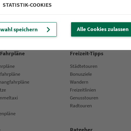
STATISTIK-COOKIES
Partner im VGN
um Nürn­berg
ehrs­un­ter­neh­men. 1.100 Linien.
Alle Cookies zulassen
wahl speichern
 Fahrpläne
Frei­zeit-Tipps
ahr­plä­ne
Städtetouren
fahr­plä­ne
Bonusziele
ang­fahr­plä­ne
Wandern
etze
Frei­zeit­li­ni­en
m­mel­taxi
Genusstouren
Radtouren
nen­plä­ne
e
Rat­ge­ber