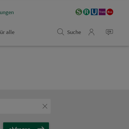
­rungen
ür alle
Suche
mein_VGN
abfragen