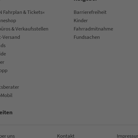
 Fahrplan & Tickets«
Bar­ri­e­re­frei­heit
ine­shop
Kinder
ü­ros & Ver­kaufs­stel­len
Fahr­rad­mit­nah­me
t-Versand
Fund­sachen
ads
ide
er
topp
ts­be­ra­ter
oMobil
eiten
ber uns
Kon­takt
Impressu