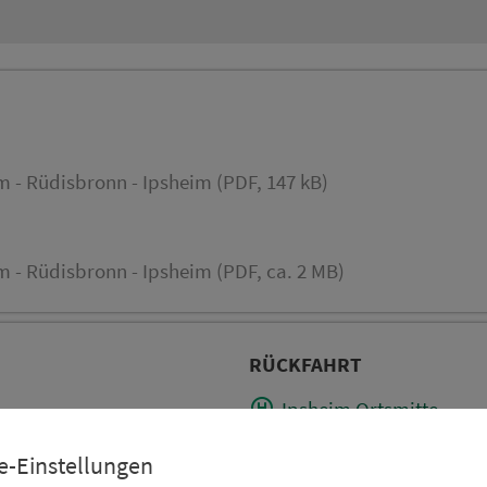
 - Rüdisbronn - Ipsheim (PDF, 147 kB)
 - Rüdisbronn - Ipsheim (PDF, ca. 2 MB)
RÜCKFAHRT
Ipsheim Ortsmitte
Kaubenheim
e-Einstellungen
Rüdisbronn Kirche