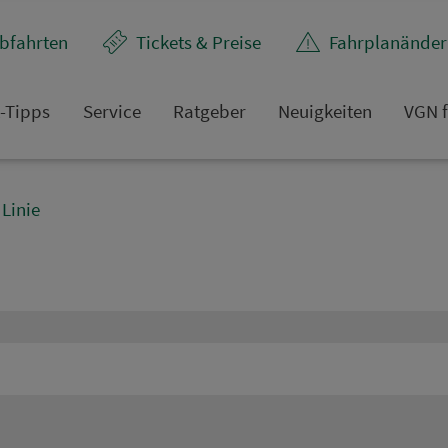
bfahrten
Tickets & Preise
Fahr­plan­ände
t-Tipps
Service
Rat­ge­ber
Neuigkeiten
VGN f
Linie