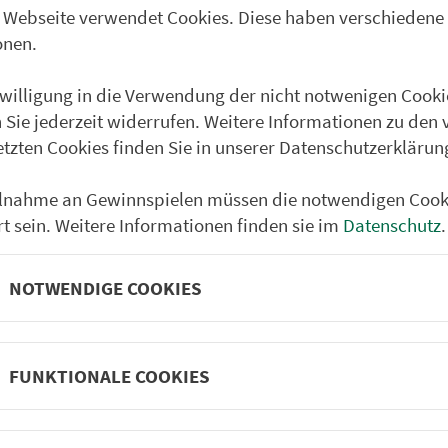
 Webseite verwendet Cookies. Diese haben verschiedene
Rüdisbronn Aussiedlerh
onen.
Humprechtsau
nwilligung in die Verwendung der nicht notwenigen Cooki
Berolzheim
 Sie jederzeit widerrufen. Weitere Informationen zu den 
Unterntief
etzten Cookies finden Sie in unserer Datenschutzerklärun
Oberntief
ilnahme an Gewinnspielen müssen die notwendigen Cook
Erkenbrechtshofen
rt sein. Weitere Informationen finden sie im
Datenschutz
.
Külsheim
Bad Windsheim Ostring
NOTWENDIGE COOKIES
Bad Windsheim Schulz
FUNKTIONALE COOKIES