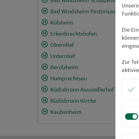
Unsere
Bad Windsheim Pastoriusschule
Funkti
Külsheim
Die Ei
Erkenbrechtshofen
können
Oberntief
einges
Unterntief
Zur Te
Berolzheim
aktivie
Humprechtsau
Rüdisbronn Aussiedlerhof
Rüdisbronn Kirche
Kaubenheim