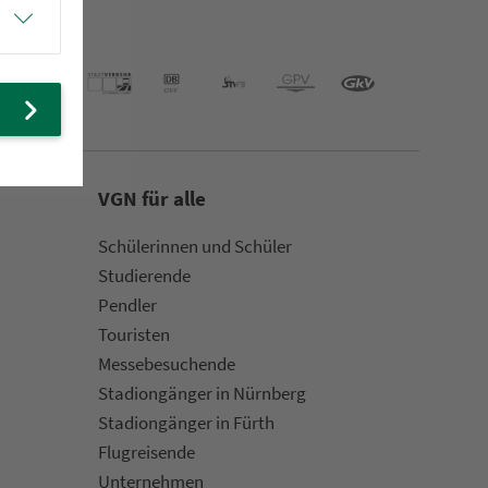
VGN für alle
Schülerinnen und Schüler
Stu­die­rende
Pendler
Touristen
Mes­se­be­suchende
Sta­di­on­gän­ger in Nürn­berg
Sta­di­on­gän­ger in Fürth
Flug­rei­sen­de
Un­ter­neh­men