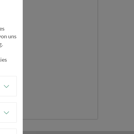
of
es
von uns
g.
ies
entrum