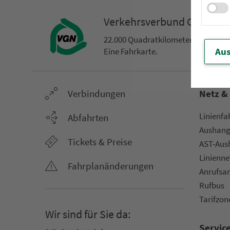
Ver­kehrs­ver­bund Groß­ra
22.000 Qua­drat­ki­lo­me­ter. 130 Ver­k
Aus
Eine Fahr­kar­te.
Ver­bin­dungen
Netz &
Li­ni­en­f
Abfahrten
Aus­hang­
Tickets & Preise
AST-Aus­h
Li­ni­en­n
Fahr­plan­ände­rungen
An­ruf­sa
Rufbus
Ta­rif­zo­
Wir sind für Sie da:
Servic