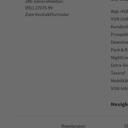
24h-Ser­vice­te­le­fon:
0911 27075-99
App »VGN
Zum Kon­taktformular
VGN On­l
Kun­den­b
Prospek
Downlo
Park & R
NightLin
Extra-S
Taxiruf
Mo­bi­li­tä
VGN-Inf
Neuigk
Re­ge­lungen
Ü