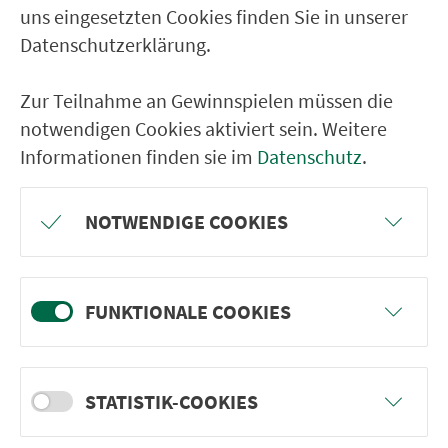
Sulzbach-Ros. Erlheimer Weg
uns eingesetzten Cookies finden Sie in unserer
Sulzbach-R. Geschw.-Scholl-Str
Datenschutzerklärung.
Sulzbach-Ros. Lerchenfeldstr.
Zur Teilnahme an Gewinnspielen müssen die
Sulzbach-Rosenb. Ab. Hopfenweg
notwendigen Cookies aktiviert sein. Weitere
Sulzbach-Rosenberg Gymnasium
Informationen finden sie im
Datenschutz
.
Sulzb.-R. Schulzentr.Krötensee
Su-Ro. Wilhelm-Busch-Str.
NOTWENDIGE COOKIES
Sulzbach-R. Kaufland/Obi
Sulzbach-Rosenb. Ab.Berufssch.
FUNKTIONALE COOKIES
Sulzbach-R. Obere Gartenstr.
Sulzbach-R. Nürnberger Str.
Kauerhof B14
STATISTIK-COOKIES
Kleinfalz