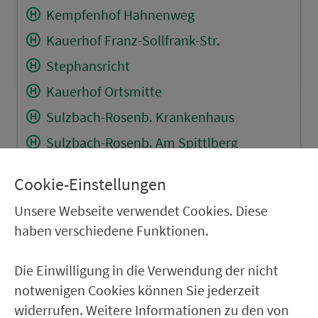
Kempfenhof Hahnenweg
Kauerhof Franz-Sollfrank-Str.
Stephansricht
Kauerhof Ortsmitte
Sulzbach-Rosenb. Krankenhaus
Sulzbach-Rosenb. Am Spittlberg
Sulzbach-Rosenb. Luitpoldplatz
Cookie-Einstellungen
Sulzb.-R. Rosenberger Str
Unsere Webseite verwendet Cookies. Diese
Sulzbach-Rosenb. Stadtfriedhof
haben verschiedene Funktionen.
Sulzbach-Rosenb. Bahnhof
Sulzbach-Rosenberg Post
Die Einwilligung in die Verwendung der nicht
notwenigen Cookies können Sie jederzeit
Sulzbach-R. Pestalozzischule
widerrufen. Weitere Informationen zu den von