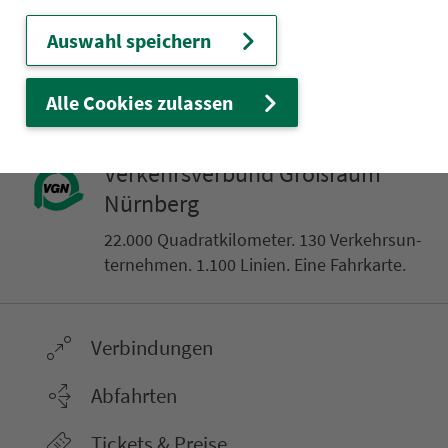
Großenfalz
Auswahl speichern
Alle Cookies zulassen
Ver­kehrs­ver­bund Groß­raum
Nürn­berg
22.000 Qua­drat­ki­lo­me­ter. 130 Ver­kehrs­un­
ter­neh­men. 1.100 Linien. Eine Fahr­kar­te.
Ver­bin­dungen
Abfahrten
Tickets & Preise