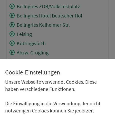
Beilngries ZOB/Volksfestplatz
Beilngries Hotel Deutscher Hof
Beilngries Kelheimer Str.
Leising
Kottingwörth
Abzw. Grögling
Abzw. Ottmaring
Töging Am Steig
Cookie-Einstellungen
Töging Sportplatz
Unsere Webseite verwendet Cookies. Diese
haben verschiedene Funktionen.
Dietfurt a.d.Altm. Bahnhofstr.
Dietfurt a.d.Altm. Weiherstr.
Die Einwilligung in die Verwendung der nicht
Dietfurt a.d.Altm. FWH
notwenigen Cookies können Sie jederzeit