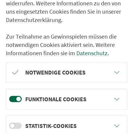
widerrufen. Weitere Informationen zu den von
RÜCKFAHRT
uns eingesetzten Cookies finden Sie in unserer
Datenschutzerklärung.
Dietfurt a.d.Altm. Friedhof
Dietfurt a.d.Altm. FWH
Zur Teilnahme an Gewinnspielen müssen die
Dietfurt a.d.Altm. Weiherstr.
notwendigen Cookies aktiviert sein. Weitere
Informationen finden sie im
Datenschutz
.
Dietfurt a.d.Altm. Bahnhofstr.
Töging Sportplatz
NOTWENDIGE COOKIES
Töging Am Steig
Abzw. Ottmaring
Abzw. Grögling
FUNKTIONALE COOKIES
Grögling Ort
Kottingwörth
STATISTIK-COOKIES
Leising