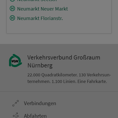
Neumarkt Neuer Markt
Neumarkt Florianstr.
Ver­kehrs­ver­bund Groß­raum
Nürn­berg
22.000 Qua­drat­ki­lo­me­ter. 130 Ver­kehrs­un­
ter­neh­men. 1.100 Linien. Eine Fahr­kar­te.
Ver­bin­dungen
Abfahrten