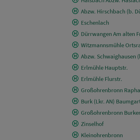
Abzw. Hirschbach (b. D
Eschenlach
Dürrwangen Am alten F
Witzmannsmühle Ortsr
Abzw. Schwaighausen (b
Erlmühle Hauptstr.
Erlmühle Flurstr.
Großohrenbronn Raphae
Burk (Lkr. AN) Baumgart
Großohrenbronn Burker 
Zinselhof
Kleinohrenbronn