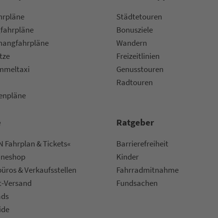
ahr­plä­ne
Städtetouren
fahr­plä­ne
Bonusziele
ang­fahr­plä­ne
Wandern
etze
Frei­zeit­li­ni­en
m­mel­taxi
Genusstouren
Radtouren
nen­plä­ne
e
Rat­ge­ber
 Fahrplan & Tickets«
Bar­ri­e­re­frei­heit
ine­shop
Kinder
ü­ros & Ver­kaufs­stel­len
Fahr­rad­mit­nah­me
t-Versand
Fund­sachen
ads
ide