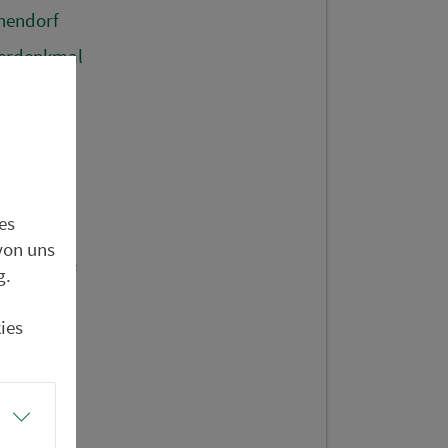
chendorf
gerdenkmal
lung
uchtwang)
ngen)
es
von uns
Sonnenhof
g.
twangen)
ies