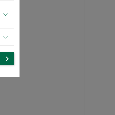
ch
erberge
se