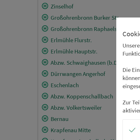
Zinselhof
Großohrenbronn Burker Str.
Großohrenbronn Raphaelstr.
Cooki
Erlmühle Flurstr.
Unsere
Erlmühle Hauptstr.
Funkti
Abzw. Schwaighausen (b.Dentl.)
Die Ei
Dürrwangen Angerhof
können
Eschenlach
einges
Abzw. Koppenschallbach
Zur Te
Abzw. Volkertsweiler
aktivie
Bernau
Krapfenau Mitte