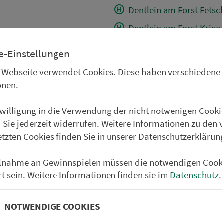
Dentlein am Forst Fets
Dentlein am Forst Krie
Dentlein am Forst Sied
e-Einstellungen
Thürnhofen Mitte
 Webseite verwendet Cookies. Diese haben verschiedene
Abzw. Lichtenau (b.Fe
onen.
Lichtenau (b. Feuchtwa
nwilligung in die Verwendung der nicht notwenigen Cooki
Metzlesberg
 Sie jederzeit widerrufen. Weitere Informationen zu den 
Schönmühle/Feuchtw. 
etzten Cookies finden Sie in unserer Datenschutzerklärun
Sankt Ulrich (b. Feuch
ilnahme an Gewinnspielen müssen die notwendigen Cook
Heilbronn
rt sein. Weitere Informationen finden sie im
Datenschutz
.
Krapfenau Mitte
Bernau
NOTWENDIGE COOKIES