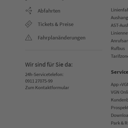
Li­ni­en­f
Abfahrten
Aus­hang­
Tickets & Preise
AST-Aus­h
Li­ni­en­n
Fahr­plan­ände­rungen
An­ruf­sa
Rufbus
Ta­rif­zo­
Wir sind für Sie da:
Servic
24h-Ser­vice­te­le­fon:
0911 27075-99
App »VGN
Zum Kon­taktformular
VGN On­l
Kun­den­b
Prospek
Downlo
Park & R