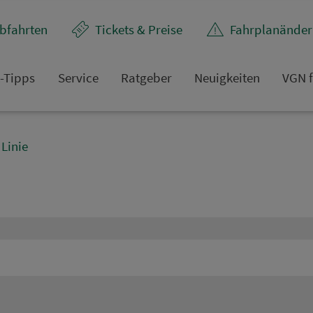
bfahrten
Tickets & Preise
Fahr­plan­ände
t-Tipps
Service
Rat­ge­ber
Neuigkeiten
VGN f
Linie