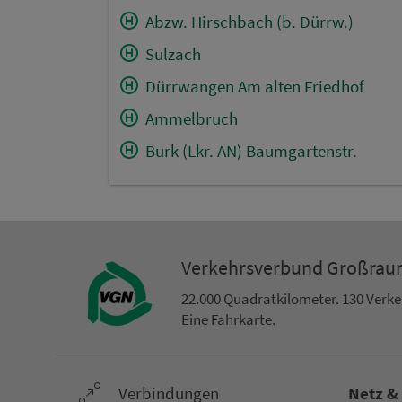
Abzw. Hirschbach (b. Dürrw.)
Sulzach
Dürrwangen Am alten Friedhof
Ammelbruch
Burk (Lkr. AN) Baumgartenstr.
Ver­kehrs­ver­bund Groß­ra
22.000 Qua­drat­ki­lo­me­ter. 130 Ver­k
Eine Fahr­kar­te.
Ver­bin­dungen
Netz &