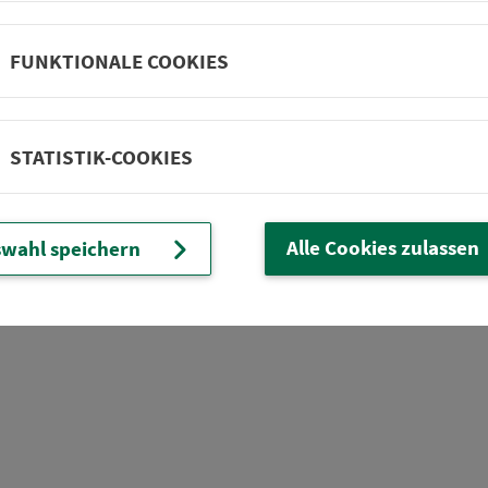
Abzw. Volkertsweiler
Abzw. Koppenschallba
FUNKTIONALE COOKIES
Feuchtwangen Jugendh
Feuchtwangen Mooswie
STATISTIK-COOKIES
Alle Cookies zulassen
wahl speichern