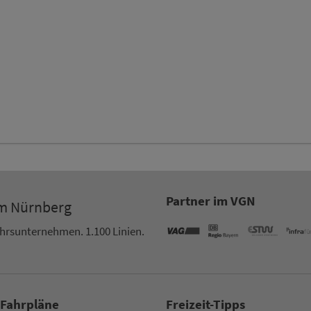
Partner im VGN
um Nürn­berg
ehrs­un­ter­neh­men. 1.100 Linien.
 Fahrpläne
Frei­zeit-Tipps