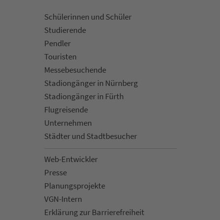
Schülerinnen und Schüler
Stu­die­rende
Pendler
Touristen
Mes­se­be­suchende
Sta­di­on­gän­ger in Nürn­berg
Sta­di­on­gän­ger in Fürth
Flug­rei­sen­de
Un­ter­neh­men
Städter und Stadt­be­su­cher
Web-Entwickler
Presse
Pla­nungs­pro­jekte
VGN-Intern
Erklärung zur Bar­ri­e­re­frei­heit