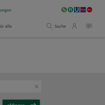
­rungen
ür alle
Suche
mein_VGN
abfragen