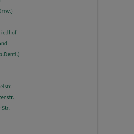
ürrw.)
riedhof
and
.Dentl.)
lstr.
enstr.
Str.