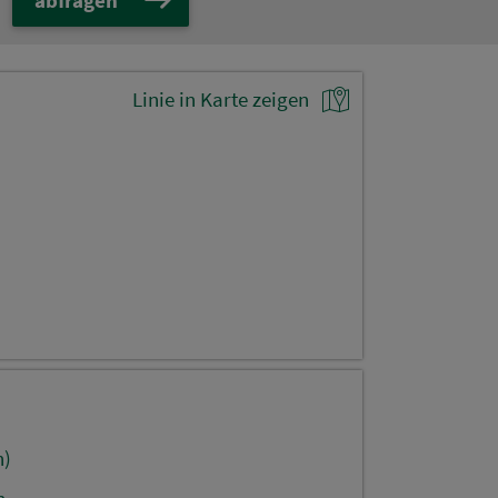
Linie in Karte zeigen
n)
h