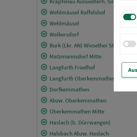
Krapfenau Aussiedlerh. Sindel
Wehlmäusel Raffelshof
Wehlmäusel
Weikersdorf
Burk (Lkr. AN) Wiesether Str.
Matzmannsdorf Mitte
Langfurth Friedhof
Aus
Langfurth Oberkemmather Str.
Dorfkemmathen
Abzw. Oberkemmathen
Oberkemmathen Mitte
Haslach (b. Dürrwangen)
Halsbach Abzw. Haslach