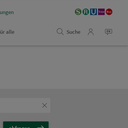
­rungen
ür alle
Suche
mein_VGN
abfragen