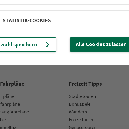
Schindelsee Staatsstr.
STATISTIK-COOKIES
Partner im VGN
um Nürn­berg
Alle Cookies zulassen
wahl speichern
ehrs­un­ter­neh­men. 1.100 Linien.
 Fahrpläne
Frei­zeit-Tipps
ahr­plä­ne
Städtetouren
fahr­plä­ne
Bonusziele
ang­fahr­plä­ne
Wandern
etze
Frei­zeit­li­ni­en
m­mel­taxi
Genusstouren