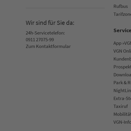
Rufbus
Ta­rif­zo­
Wir sind für Sie da:
Servic
24h-Ser­vice­te­le­fon:
0911 27075-99
App »VGN
Zum Kon­taktformular
VGN On­l
Kun­den­b
Prospek
Downlo
Park & R
NightLin
Extra-S
Taxiruf
Mo­bi­li­tä
VGN-Inf