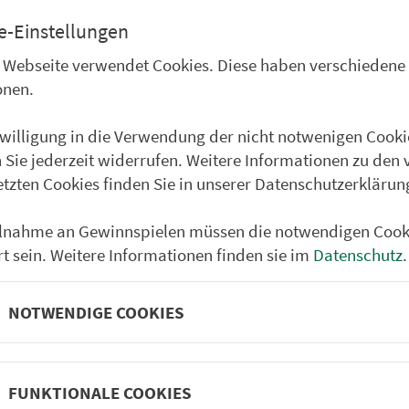
e-Einstellungen
Wustviel St.-Kilian-Str.
 Webseite verwendet Cookies. Diese haben verschiedene
Untersteinbach Schule
onen.
Obersteinbach Am Spie
Koppenwind Dorfplatz
nwilligung in die Verwendung der nicht notwenigen Cooki
 Sie jederzeit widerrufen. Weitere Informationen zu den 
Theinheim Abzw. Kopp
etzten Cookies finden Sie in unserer Datenschutzerklärun
Untersteinb Rathaus
Karbach Dorfplatz
ilnahme an Gewinnspielen müssen die notwendigen Cook
rt sein. Weitere Informationen finden sie im
Datenschutz
.
Fabrikschleichach Glash
Falsbrunn Alte Schule
NOTWENDIGE COOKIES
Prölsdorf Feuerwehrha
Fürnbach Steigerwaldstr
FUNKTIONALE COOKIES
Spielhof (b. Rauhenebr