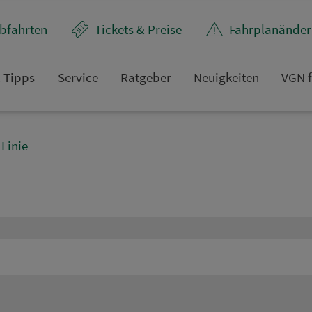
bfahrten
Tickets & Preise
Fahr­plan­ände
t-Tipps
Service
Rat­ge­ber
Neuigkeiten
VGN f
Linie