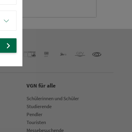
VGN für alle
Schülerinnen und Schüler
Stu­die­rende
Pendler
Touristen
Mes­se­be­suchende