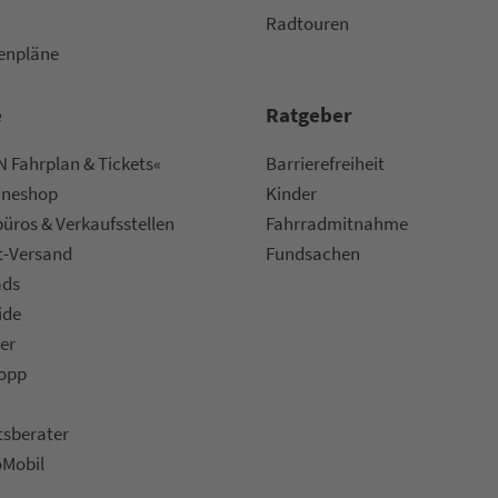
Radtouren
nen­plä­ne
e
Rat­ge­ber
 Fahrplan & Tickets«
Bar­ri­e­re­frei­heit
ine­shop
Kinder
ü­ros & Ver­kaufs­stel­len
Fahr­rad­mit­nah­me
t-Versand
Fund­sachen
ads
ide
er
topp
ts­be­ra­ter
oMobil