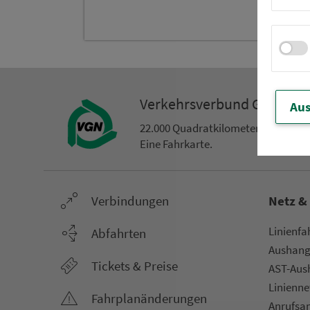
Ver­kehrs­ver­bund Groß­ra
Aus
22.000 Qua­drat­ki­lo­me­ter. 130 Ver­k
Eine Fahr­kar­te.
Ver­bin­dungen
Netz &
Li­ni­en­f
Abfahrten
Aus­hang­
Tickets & Preise
AST-Aus­h
Li­ni­en­n
Fahr­plan­ände­rungen
An­ruf­sa