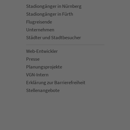
Sta­di­on­gän­ger in Nürn­berg
Sta­di­on­gän­ger in Fürth
Flug­rei­sen­de
Un­ter­neh­men
Städter und Stadt­be­su­cher
Web-Entwickler
Presse
Pla­nungs­pro­jekte
VGN-Intern
Erklärung zur Bar­ri­e­re­frei­heit
Stellenan­ge­bote