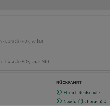
 - Ebrach (PDF, 97 kB)
 - Ebrach (PDF, ca. 2 MB)
RÜCKFAHRT
Ebrach Realschule
Neudorf (b. Ebrach) Ort
Geusfeld Kirchplatz