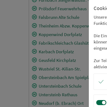
Cooki
Prölsdorf Feuerwehrhaus
Unsere
Falsbrunn Alte Schule
Funkti
Theinheim Abzw. Koppenwind
Koppenwind Dorfplatz
Die Ei
können
Fabrikschleichach Glashüttenstr.
einges
Karbach Dorfplatz
Geusfeld Kirchplatz
Zur Te
aktivie
Wustviel St.-Kilian-Str.
Obersteinbach Am Spielplatz
Untersteinbach Schule
Untersteinb Rathaus
Neudorf (b. Ebrach) Ort