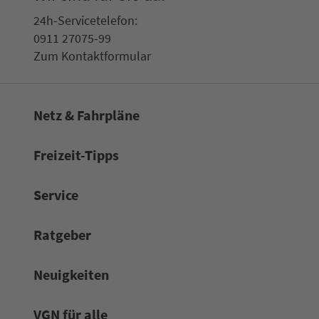
24h-Ser­vice­te­le­fon:
0911 27075-99
Zum Kon­taktformular
Netz & Fahrpläne
Frei­zeit-Tipps
Service
Rat­ge­ber
Neuigkeiten
VGN für alle