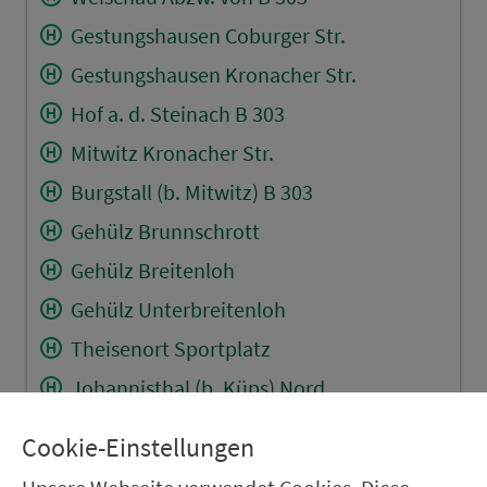
Gestungshausen Coburger Str.
Gestungshausen Kronacher Str.
Hof a. d. Steinach B 303
Mitwitz Kronacher Str.
Burgstall (b. Mitwitz) B 303
Gehülz Brunnschrott
Gehülz Breitenloh
Gehülz Unterbreitenloh
Theisenort Sportplatz
Johannisthal (b. Küps) Nord
Kronach Landratsamt
Cookie-Einstellungen
Kronach Busbahnhof