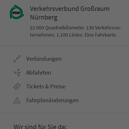
Ver­kehrs­ver­bund Groß­raum
Nürn­berg
22.000 Qua­drat­ki­lo­me­ter. 130 Ver­kehrs­un­
ter­neh­men. 1.100 Linien. Eine Fahr­kar­te.
Ver­bin­dungen
Abfahrten
Tickets & Preise
Fahr­plan­ände­rungen
Wir sind für Sie da: