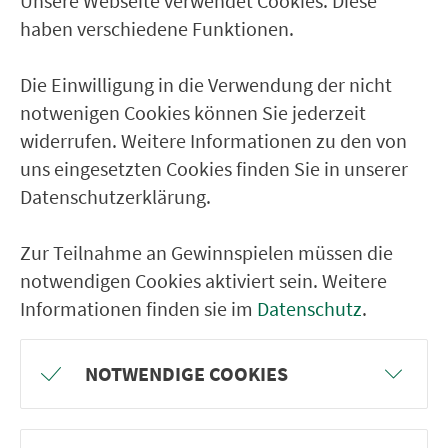
Unsere Webseite verwendet Cookies. Diese
Kronach Rodacher Str.
haben verschiedene Funktionen.
Kronach Diakonie
Die Einwilligung in die Verwendung der nicht
notwenigen Cookies können Sie jederzeit
RÜCKFAHRT
widerrufen. Weitere Informationen zu den von
Kronach Schulzentrum
uns eingesetzten Cookies finden Sie in unserer
Kronach Gabelsberger Str.
Datenschutzerklärung.
Kronach Diakonie
Zur Teilnahme an Gewinnspielen müssen die
Kronach Rodacher Str.
notwendigen Cookies aktiviert sein. Weitere
Kronach Busbahnhof
Informationen finden sie im
Datenschutz
.
Kronach Landratsamt
Gehülz Unterbreitenloh
NOTWENDIGE COOKIES
Gehülz Breitenloh
Gehülz Entmannsdorf