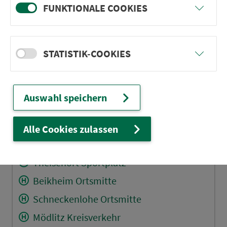
FUNKTIONALE COOKIES
Gehülz Brunnschrott
Burgstall (b. Mitwitz) B 303
Mitwitz Kronacher Str.
STATISTIK-COOKIES
Mitwitz Schule
Hof a. d. Steinach Brücke
Auswahl speichern
Horb (b. Mitwitz) Abzw. St 2208
Leutendorf (b. Mitwitz)
Alle Cookies zulassen
Johannisthal (b. Küps) Nord
Theisenort Sportplatz
Beikheim Ortsmitte
Schneckenlohe Ortsmitte
Mödlitz Kreisverkehr