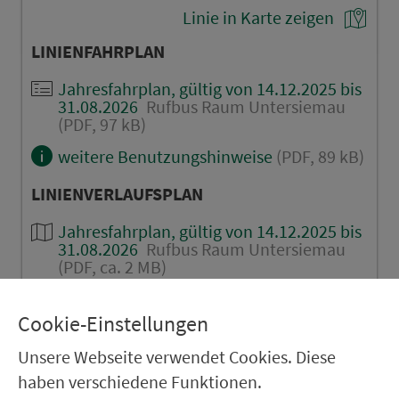
Linie in Karte zeigen
LINIENFAHRPLAN
Jahresfahrplan, gültig von 14.12.2025 bis
31.08.2026
Rufbus Raum Untersiemau
(PDF, 97 kB)
weitere Benutzungshinweise
(PDF, 89 kB)
LINIENVERLAUFSPLAN
Jahresfahrplan, gültig von 14.12.2025 bis
31.08.2026
Rufbus Raum Untersiemau
(PDF, ca. 2 MB)
Cookie-Einstellungen
HINFAHRT
Unsere Webseite verwendet Cookies. Diese
Creidlitz Bahnhof
haben verschiedene Funktionen.