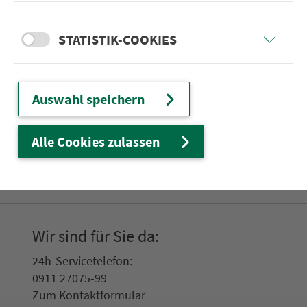
ter­neh­men. 1.100 Linien. Eine Fahr­kar­te.
STATISTIK-COOKIES
Ver­bin­dungen
Auswahl speichern
Abfahrten
Tickets & Preise
Alle Cookies zulassen
Fahr­plan­ände­rungen
Wir sind für Sie da:
24h-Ser­vice­te­le­fon:
0911 27075-99
Zum Kon­taktformular