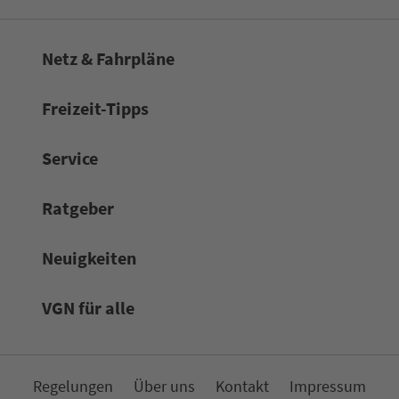
Netz & Fahrpläne
Frei­zeit-Tipps
Service
Rat­ge­ber
Neuigkeiten
VGN für alle
Re­ge­lungen
Über uns
Kon­takt
Impressum