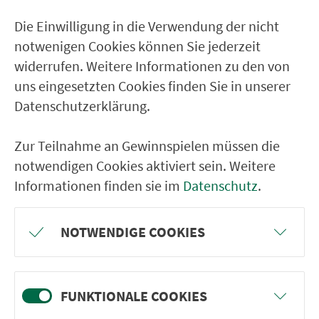
Meschenbach Gh. Bräustüble
Die Einwilligung in die Verwendung der nicht
Meschenbach Weißenbrunner Str.
notwenigen Cookies können Sie jederzeit
Weißenbrunn am Forst
widerrufen. Weitere Informationen zu den von
uns eingesetzten Cookies finden Sie in unserer
Untersiemau Weißenbrunner Str.
Datenschutzerklärung.
Birkach am Forst
Obersiemau Birkacher Str.
Zur Teilnahme an Gewinnspielen müssen die
Obersiemau CO 28
notwendigen Cookies aktiviert sein. Weitere
Informationen finden sie im
Datenschutz
.
NOTWENDIGE COOKIES
Ver­kehrs­ver­bund Groß­raum
Nürn­berg
FUNKTIONALE COOKIES
22.000 Qua­drat­ki­lo­me­ter. 130 Ver­kehrs­un­