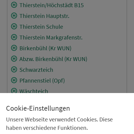
Thierstein/Höchstädt B15
Thierstein Hauptstr.
Thierstein Schule
Thierstein Markgrafenstr.
Birkenbühl (Kr WUN)
Abzw. Birkenbühl (Kr WUN)
Schwarzteich
Pfannenstiel (Opf)
Wäschteich
Ziegelhütte/Thierst.
Cookie-Einstellungen
Dangesbühl
Unsere Webseite verwendet Cookies. Diese
Hohenmühle (Ofr)
haben verschiedene Funktionen.