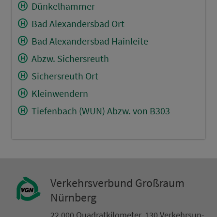
Dünkelhammer
Bad Alexandersbad Ort
Bad Alexandersbad Hainleite
Abzw. Sichersreuth
Sichersreuth Ort
Kleinwendern
Tiefenbach (WUN) Abzw. von B303
Ver­kehrs­ver­bund Groß­raum
Nürn­berg
22.000 Qua­drat­ki­lo­me­ter. 130 Ver­kehrs­un­