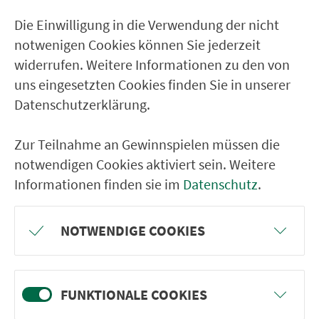
Kaiserhammer/Thierst
Die Einwilligung in die Verwendung der nicht
Schwarzenhammer Bahnhof
notwenigen Cookies können Sie jederzeit
Stabhammer
widerrufen. Weitere Informationen zu den von
uns eingesetzten Cookies finden Sie in unserer
RÜCKFAHRT
Datenschutzerklärung.
Hendelhammer
Zur Teilnahme an Gewinnspielen müssen die
Stabhammer
notwendigen Cookies aktiviert sein. Weitere
Schwarzenhammer Bahnhof
Informationen finden sie im
Datenschutz
.
Kaiserhammer/Thierst
Hohenmühle (Ofr)
NOTWENDIGE COOKIES
Dangesbühl
Ziegelhütte/Thierst.
FUNKTIONALE COOKIES
Wäschteich