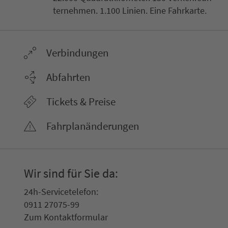
ter­neh­men. 1.100 Linien. Eine Fahr­kar­te.
Ver­bin­dungen
Abfahrten
Tickets & Preise
Fahr­plan­ände­rungen
Wir sind für Sie da:
24h-Ser­vice­te­le­fon:
0911 27075-99
Zum Kon­taktformular