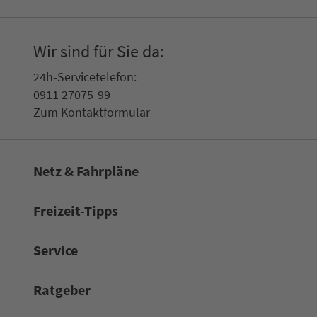
Wir sind für Sie da:
24h-Ser­vice­te­le­fon:
0911 27075-99
Zum Kon­taktformular
Netz & Fahrpläne
Frei­zeit-Tipps
Service
Rat­ge­ber