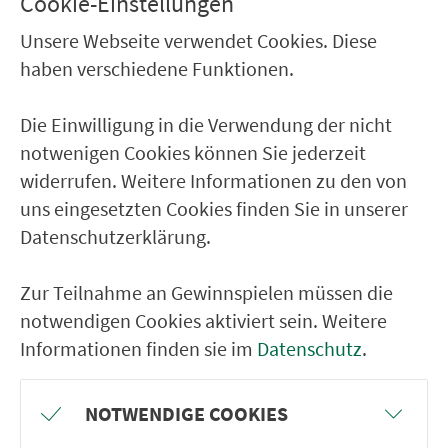
Cookie-Einstellungen
Nürnberg Bennostr.
Unsere Webseite verwendet Cookies. Diese
Nürnberg Paul-Moor-Schule
haben verschiedene Funktionen.
Nürnberg Schafhofstr.
Nürnberg Sieboldstr.
Die Einwilligung in die Verwendung der nicht
notwenigen Cookies können Sie jederzeit
widerrufen. Weitere Informationen zu den von
RÜCKFAHRT
uns eingesetzten Cookies finden Sie in unserer
Nürnberg Sieboldstr. Schleife
Datenschutzerklärung.
Nürnberg Sieboldstr.
Zur Teilnahme an Gewinnspielen müssen die
Nürnberg Schafhofstr.
notwendigen Cookies aktiviert sein. Weitere
Nürnberg Paul-Moor-Schule
Informationen finden sie im
Datenschutz
.
Nürnberg Bennostr.
Nürnberg Klingenhof
NOTWENDIGE COOKIES