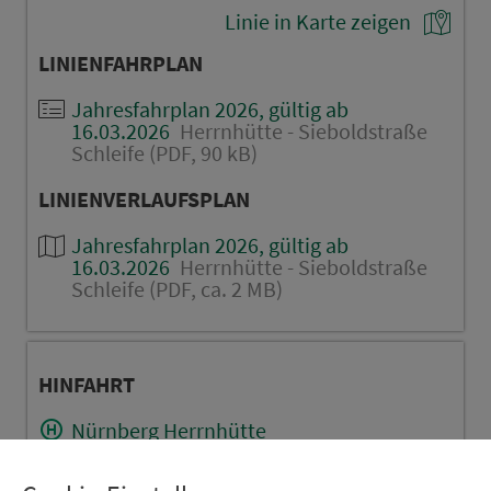
Linie in Karte zeigen
LINIENFAHRPLAN
Jahresfahrplan 2026, gültig ab
16.03.2026
Herrnhütte - Sieboldstraße
Schleife (PDF, 90 kB)
LINIENVERLAUFSPLAN
Jahresfahrplan 2026, gültig ab
16.03.2026
Herrnhütte - Sieboldstraße
Schleife (PDF, ca. 2 MB)
HINFAHRT
Nürnberg Herrnhütte
Nürnberg Klingenhof