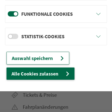
FUNKTIONALE COOKIES
Ver­kehrs­ver­bund Groß­raum
Nürn­berg
STATISTIK-COOKIES
22.000 Qua­drat­ki­lo­me­ter. 130 Ver­kehrs­un­
ter­neh­men. 1.100 Linien. Eine Fahr­kar­te.
Auswahl speichern
Ver­bin­dungen
Alle Cookies zulassen
Abfahrten
Tickets & Preise
Fahr­plan­ände­rungen