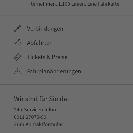
ter­neh­men. 1.100 Linien. Eine Fahr­kar­te.
Ver­bin­dungen
Abfahrten
Tickets & Preise
Fahr­plan­ände­rungen
Wir sind für Sie da:
24h-Ser­vice­te­le­fon:
0911 27075-99
Zum Kon­taktformular