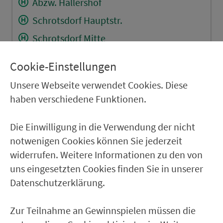
Abzw. Hallershof
Schrotsdorf Hauptstr.
Schrotsdorf Mitte
Offenhausen Schule
Cookie-Einstellungen
Egensbach
Unsere Webseite verwendet Cookies. Diese
Offenhausen Mitte
haben verschiedene Funktionen.
Breitenbrunn (b. Offenhausen)
Die Einwilligung in die Verwendung der nicht
Kucha
notwenigen Cookies können Sie jederzeit
widerrufen. Weitere Informationen zu den von
RÜCKFAHRT
uns eingesetzten Cookies finden Sie in unserer
Klingenhof (b. Offenhausen)
Datenschutzerklärung.
Ittelshofen
Zur Teilnahme an Gewinnspielen müssen die
Püscheldorf