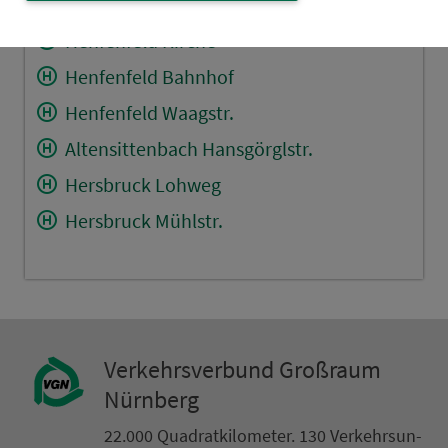
Henfenfeld Schule
Henfenfeld Kirche
Henfenfeld Bahnhof
Henfenfeld Waagstr.
Altensittenbach Hansgörglstr.
Hersbruck Lohweg
Hersbruck Mühlstr.
Ver­kehrs­ver­bund Groß­raum
Nürn­berg
22.000 Qua­drat­ki­lo­me­ter. 130 Ver­kehrs­un­