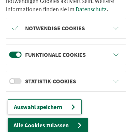
notwendigen Cookies aktiviert sein. Weitere
Oberndorf (b. Offenhausen)
Informationen finden sie im
Datenschutz
.
Breitenbrunn (b. Offenhausen)
Kucha
NOTWENDIGE COOKIES
Offenhausen Mitte
Egensbach
FUNKTIONALE COOKIES
Offenhausen Schule
Schrotsdorf Hauptstr.
Schrotsdorf Mitte
STATISTIK-COOKIES
Engelthal Oberes Tor
Engelthal Klosterbergstr./Kl.
Auswahl speichern
Engelthal Frankenalbklinik
Engelthal Gh Grüner Baum
Alle Cookies zulassen