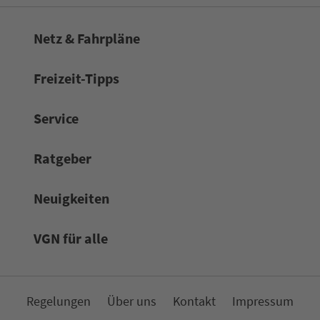
Netz & Fahrpläne
Frei­zeit-Tipps
Service
Rat­ge­ber
Neuigkeiten
VGN für alle
Re­ge­lungen
Über uns
Kon­takt
Impressum