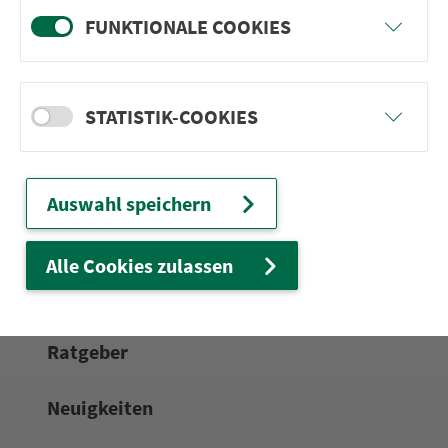
Wir sind für Sie da:
FUNKTIONALE COOKIES
24h-Ser­vice­te­le­fon:
0911 27075-99
Zum Kon­taktformular
STATISTIK-COOKIES
Netz & Fahrpläne
Auswahl speichern
Frei­zeit-Tipps
Alle Cookies zulassen
Service
Rat­ge­ber
Neuigkeiten