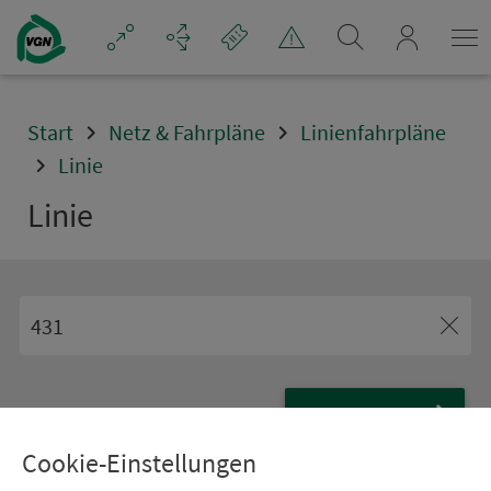
Navigation überspringen
mein_VGN
Start
Netz & Fahrpläne
Linienfahrpläne
Linie
Linie
abfragen
Cookie-Einstellungen