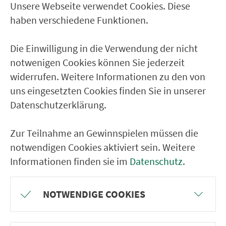
Unsere Webseite verwendet Cookies. Diese
haben verschiedene Funktionen.
Ver­kehrs­ver­bund Groß­raum
Nürn­berg
Die Einwilligung in die Verwendung der nicht
22.000 Qua­drat­ki­lo­me­ter. 130 Ver­kehrs­un­
notwenigen Cookies können Sie jederzeit
ter­neh­men. 1.100 Linien. Eine Fahr­kar­te.
widerrufen. Weitere Informationen zu den von
uns eingesetzten Cookies finden Sie in unserer
Datenschutzerklärung.
Ver­bin­dungen
Zur Teilnahme an Gewinnspielen müssen die
Abfahrten
notwendigen Cookies aktiviert sein. Weitere
Informationen finden sie im
Datenschutz
.
Tickets & Preise
Fahr­plan­ände­rungen
NOTWENDIGE COOKIES