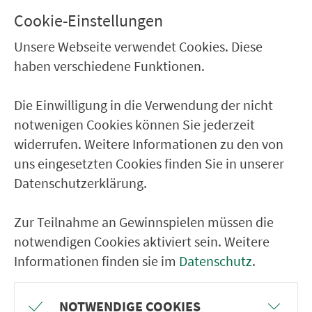
Sorghof (b. Vilseck) Schule
Cookie-Einstellungen
Sorghof (b. Vilseck) Friedhof
Unsere Webseite verwendet Cookies. Diese
haben verschiedene Funktionen.
Gressenwöhr Wartehäuschen
Bürgerwald Vilsbrücke
Die Einwilligung in die Verwendung der nicht
Bürgerwald Ort
notwenigen Cookies können Sie jederzeit
Abzw. Bürgerwald
widerrufen. Weitere Informationen zu den von
uns eingesetzten Cookies finden Sie in unserer
Datenschutzerklärung.
RÜCKFAHRT
Axtheid Bergstr.
Zur Teilnahme an Gewinnspielen müssen die
Vilseck Am langen Steg
notwendigen Cookies aktiviert sein. Weitere
Informationen finden sie im
Datenschutz
.
Sorghof (b. Vilseck) Gh.Galler
Heringnohe
NOTWENDIGE COOKIES