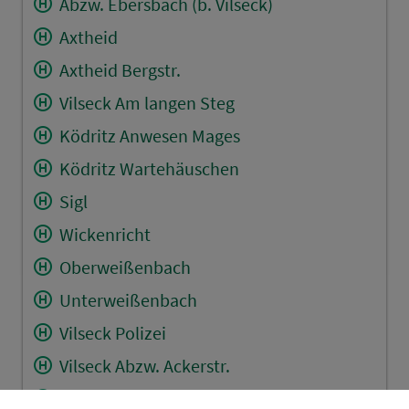
Abzw. Ebersbach (b. Vilseck)
Axtheid
Axtheid Bergstr.
Vilseck Am langen Steg
Ködritz Anwesen Mages
Ködritz Wartehäuschen
Sigl
Wickenricht
Oberweißenbach
Unterweißenbach
Vilseck Polizei
Vilseck Abzw. Ackerstr.
Sorghof (b. Vilseck) Gh.Galler