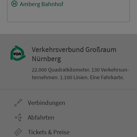
Amberg Bahnhof
Ver­kehrs­ver­bund Groß­raum
Nürn­berg
22.000 Qua­drat­ki­lo­me­ter. 130 Ver­kehrs­un­
ter­neh­men. 1.100 Linien. Eine Fahr­kar­te.
Ver­bin­dungen
Abfahrten
Tickets & Preise