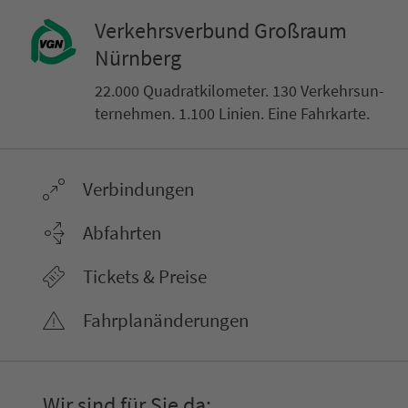
Ver­kehrs­ver­bund Groß­raum
Nürn­berg
22.000 Qua­drat­ki­lo­me­ter. 130 Ver­kehrs­un­
ter­neh­men. 1.100 Linien. Eine Fahr­kar­te.
Ver­bin­dungen
Abfahrten
Tickets & Preise
Fahr­plan­ände­rungen
Wir sind für Sie da: