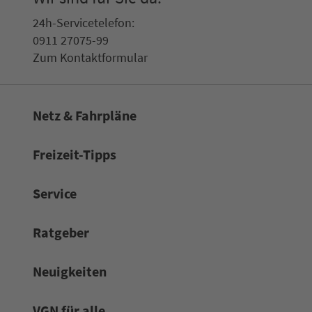
24h-Ser­vice­te­le­fon:
0911 27075-99
Zum Kon­taktformular
Netz & Fahrpläne
Frei­zeit-Tipps
Service
Rat­ge­ber
Neuigkeiten
VGN für alle