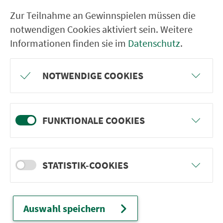
RÜCKFAHRT
Zur Teilnahme an Gewinnspielen müssen die
Amberg Realschule
notwendigen Cookies aktiviert sein. Weitere
Informationen finden sie im
Datenschutz
.
Amberg M.-R.-Gym./OTH
Amberg GMG/Raigeringer Str.
NOTWENDIGE COOKIES
Amberg Bahnhof
Amberg Altenheim Bürgerspital
Amberg Sandstr.
FUNKTIONALE COOKIES
Amberg Schießstätteweg
Amberg Drahthammerkreuzung
STATISTIK-COOKIES
Amberg Willmannschule
Amberg Messegelände
Amberg Ohmstr.
Auswahl speichern