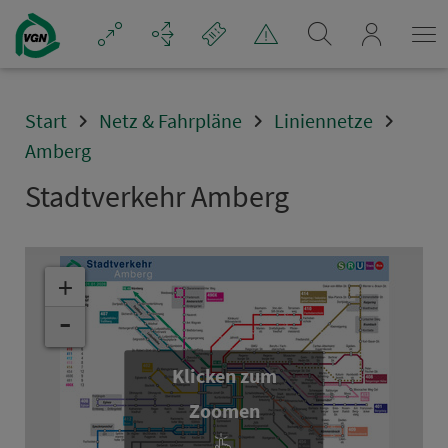
Navigation überspringen
mein_VGN
Start
Netz & Fahrpläne
Liniennetze
Amberg
Stadt­ver­kehr Amberg
+
-
Klicken zum
Zoomen