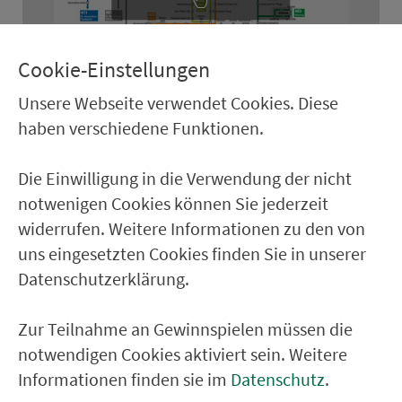
Leaflet
Stadt­ver­kehr Amberg
– Gültig ab 01.01.2026 - Stand:
Cookie-Einstellungen
No­vem­ber 2025
Unsere Webseite verwendet Cookies. Diese
herunterladen (PDF, 216kB)
haben verschiedene Funktionen.
Die Einwilligung in die Verwendung der nicht
notwenigen Cookies können Sie jederzeit
Ver­kehrs­ver­bund Groß­raum
widerrufen. Weitere Informationen zu den von
uns eingesetzten Cookies finden Sie in unserer
Nürn­berg
Datenschutzerklärung.
22.000 Qua­drat­ki­lo­me­ter. 130 Ver­kehrs­un­
ter­neh­men. 1.100 Linien. Eine Fahr­kar­te.
Zur Teilnahme an Gewinnspielen müssen die
notwendigen Cookies aktiviert sein. Weitere
Informationen finden sie im
Datenschutz
.
Ver­bin­dungen