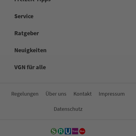
Service
Rat­ge­ber
Neuigkeiten
VGN für alle
Re­ge­lungen
Über uns
Kon­takt
Impressum
Da­ten­schutz