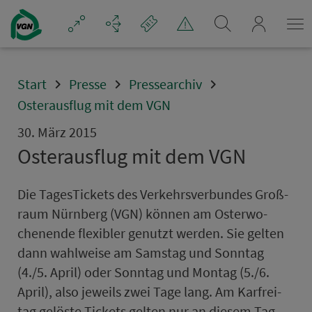
Navigation überspringen
mein_VGN
Start
Presse
Pressearchiv
Osterausflug mit dem VGN
30. März 2015
Osterausflug mit dem VGN
Die TagesTickets des Ver­kehrs­ver­bundes Groß­
raum Nürn­berg (VGN) können am Os­ter­wo­
chen­en­de flexibler genutzt werden. Sie gelten
dann wahlweise am Sams­tag und Sonn­tag
(4./5. April) oder Sonn­tag und Mon­tag (5./6.
April), also jeweils zwei Tage lang. Am Kar­frei­
tag gelöste Tickets gelten nur an diesem Tag.