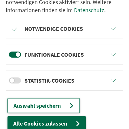
notwendigen Cookies aktiviert sein. Weitere
ter­neh­men. 1.100 Linien. Eine Fahr­kar­te.
Informationen finden sie im
Datenschutz
.
NOTWENDIGE COOKIES
Ver­bin­dungen
Abfahrten
FUNKTIONALE COOKIES
Tickets & Preise
Fahr­plan­ände­rungen
STATISTIK-COOKIES
Wir sind für Sie da:
Auswahl speichern
24h-Ser­vice­te­le­fon:
0911 27075-99
Zum Kon­taktformular
Alle Cookies zulassen