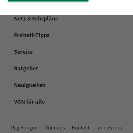
Netz & Fahrpläne
Frei­zeit-Tipps
Service
Rat­ge­ber
Neuigkeiten
VGN für alle
Re­ge­lungen
Über uns
Kon­takt
Impressum