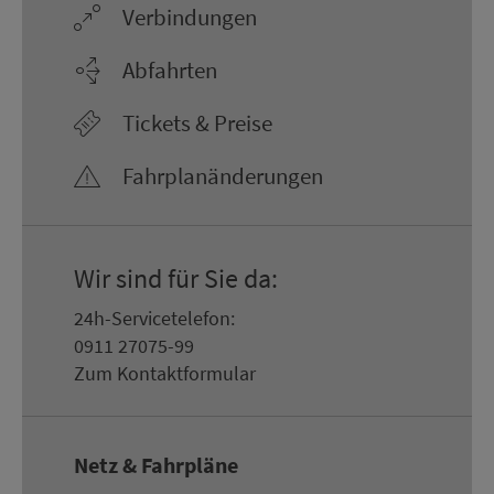
Ver­bin­dungen
Abfahrten
Tickets & Preise
Fahr­plan­ände­rungen
Wir sind für Sie da:
24h-Ser­vice­te­le­fon:
0911 27075-99
Zum Kon­taktformular
Netz & Fahrpläne