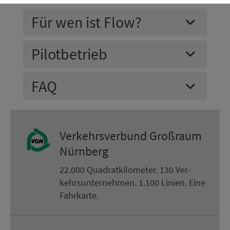
Für wen ist Flow?
Pilotbetrieb
FAQ
Ver­kehrs­ver­bund Groß­raum
Nürn­berg
22.000 Qua­drat­ki­lo­me­ter. 130 Ver­
kehrs­un­ter­neh­men. 1.100 Linien. Eine
Fahr­kar­te.