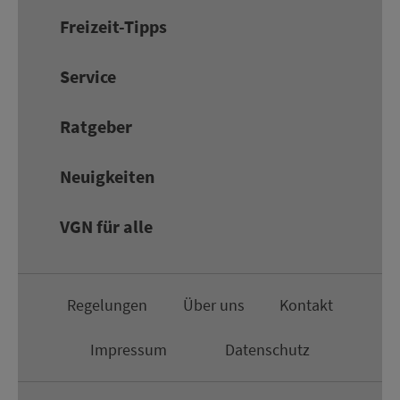
Frei­zeit-Tipps
Service
Rat­ge­ber
Neuigkeiten
VGN für alle
Re­ge­lungen
Über uns
Kon­takt
Impressum
Da­ten­schutz