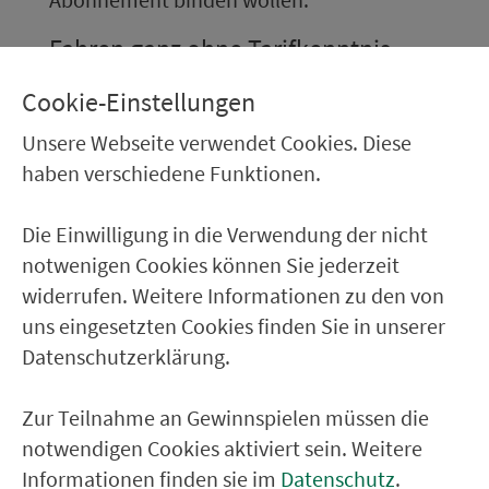
Fahren ganz ohne Tarifkenntnis
Mit Flow hast du ohne Kenntnisse über
Cookie-Einstellungen
den Tarif au­to­ma­tisch immer das
Unsere Webseite verwendet Cookies. Diese
passende Ticket dabei.
haben verschiedene Funktionen.
Die Einwilligung in die Verwendung der nicht
Jetzt Flow App he­run­ter­la­
notwenigen Cookies können Sie jederzeit
widerrufen. Weitere Informationen zu den von
den
uns eingesetzten Cookies finden Sie in unserer
Datenschutzerklärung.
Zur Teilnahme an Gewinnspielen müssen die
notwendigen Cookies aktiviert sein. Weitere
Informationen finden sie im
Datenschutz
.