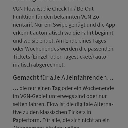
VGN Flow ist die Check-In / Be-Out
Funktion für den bekannten VGN-Zo­
nentarif. Nur ein Swipe genügt und die App
erkennt au­to­ma­tisch wo die Fahrt beginnt
und wo sie endet. Am Ende eines Tages
oder Wo­chen­en­des werden die passenden
Tickets (Einzel- oder Tagestickets) au­to­
ma­tisch abgerechnet.
Gemacht für alle Alleinfahrenden…
… die nur einen Tag oder ein Wo­chen­en­de
im VGN-Gebiet un­ter­wegs sind oder nur
selten fahren. Flow ist die digitale Al­ter­na­
ti­ve zu den klassischen Tickets in
Papierform. Für alle, die sich nicht an ein
Abon­ne­ment binden wollen.