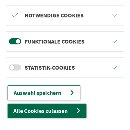
Freu dich auf BergBlicke und TalTräume:
NOTWENDIGE COOKIES
Mach mit und gewinne einen von 1.000
Team-Plätzen für eine Abenteuer-Rallye!
FUNKTIONALE COOKIES
weiter
STATISTIK-COOKIES
Ver­kehrs­ver­bund Groß­raum
Nürn­berg
Auswahl speichern
22.000 Qua­drat­ki­lo­me­ter. 130 Ver­kehrs­un­
ter­neh­men. 1.100 Linien. Eine Fahr­kar­te.
Alle Cookies zulassen