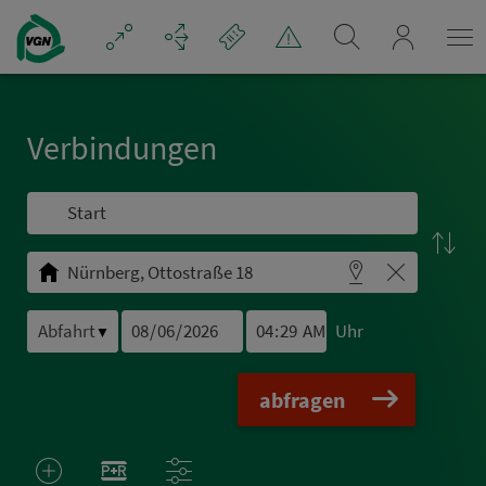
Navigation überspringen
mein_VGN
Ver­bin­dungen
Uhr
▼
abfragen