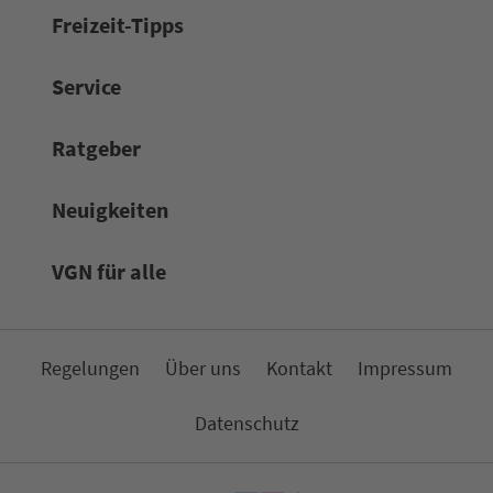
Frei­zeit-Tipps
Service
Rat­ge­ber
Neuigkeiten
VGN für alle
Re­ge­lungen
Über uns
Kon­takt
Impressum
Da­ten­schutz