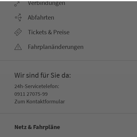
Ver­bin­dungen
Abfahrten
Tickets & Preise
Fahr­plan­ände­rungen
Wir sind für Sie da:
24h-Ser­vice­te­le­fon:
0911 27075-99
Zum Kon­taktformular
Netz & Fahrpläne