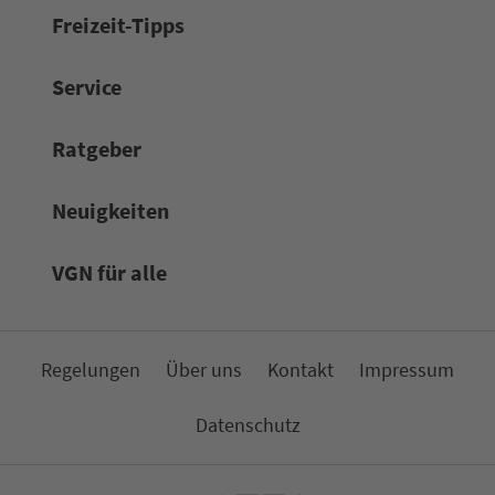
Frei­zeit-Tipps
Service
Rat­ge­ber
Neuigkeiten
VGN für alle
Re­ge­lungen
Über uns
Kon­takt
Impressum
Da­ten­schutz