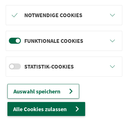
Freu dich auf BergBlicke und TalTräume:
NOTWENDIGE COOKIES
Mach mit und gewinne einen von 1.000
Team-Plätzen für eine Abenteuer-Rallye!
FUNKTIONALE COOKIES
weiter
STATISTIK-COOKIES
Ver­kehrs­ver­bund Groß­raum
Nürn­berg
Auswahl speichern
22.000 Qua­drat­ki­lo­me­ter. 130 Ver­kehrs­un­
ter­neh­men. 1.100 Linien. Eine Fahr­kar­te.
Alle Cookies zulassen