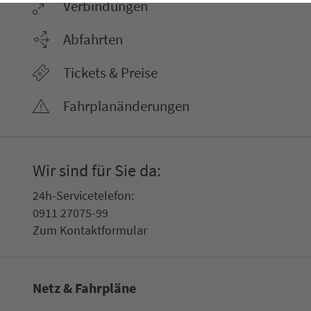
Ver­bin­dungen
Abfahrten
Tickets & Preise
Fahr­plan­ände­rungen
Wir sind für Sie da:
24h-Ser­vice­te­le­fon:
0911 27075-99
Zum Kon­taktformular
Netz & Fahrpläne