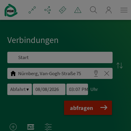
Navigation überspringen
mein_VGN
Ver­bin­dungen
Uhr
▼
abfragen