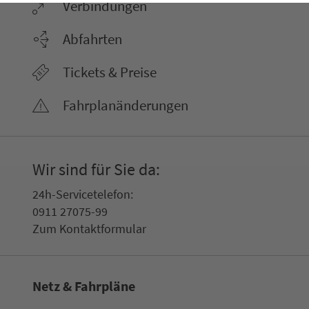
Ver­bin­dungen
Abfahrten
Tickets & Preise
Fahr­plan­ände­rungen
Wir sind für Sie da:
24h-Ser­vice­te­le­fon:
0911 27075-99
Zum Kon­taktformular
Netz & Fahrpläne