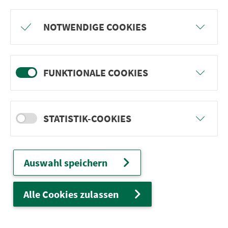
Freu dich auf BergBlicke und TalTräume:
NOTWENDIGE COOKIES
Mach mit und gewinne einen von 1.000
Team-Plätzen für eine Abenteuer-Rallye!
FUNKTIONALE COOKIES
weiter
STATISTIK-COOKIES
Ver­kehrs­ver­bund Groß­raum
Nürn­berg
Auswahl speichern
22.000 Qua­drat­ki­lo­me­ter. 130 Ver­kehrs­un­
ter­neh­men. 1.100 Linien. Eine Fahr­kar­te.
Alle Cookies zulassen