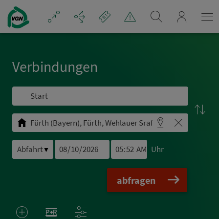
Navigation überspringen
mein_VGN
Ver­bin­dungen
Uhr
▼
abfragen