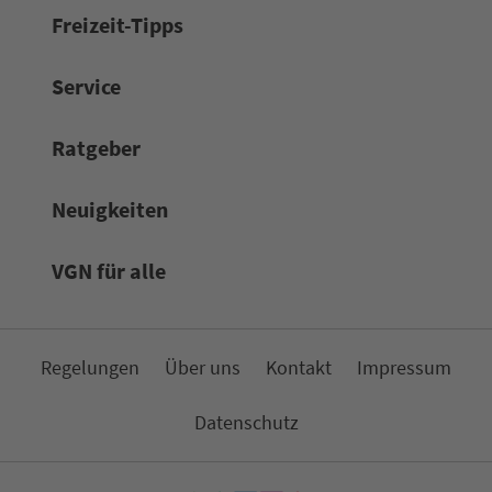
Frei­zeit-Tipps
Service
Rat­ge­ber
Neuigkeiten
VGN für alle
Re­ge­lungen
Über uns
Kon­takt
Impressum
Da­ten­schutz