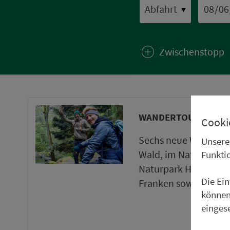
▼
Zwischenstopp
WANDERTOUREN UND
Cooki
Sechs neue Wanderto
Unsere
Wald, im Naturpark 
Funkti
Naturpark Haßberge 
Die Ei
Franken sowie ein ne
können
einges