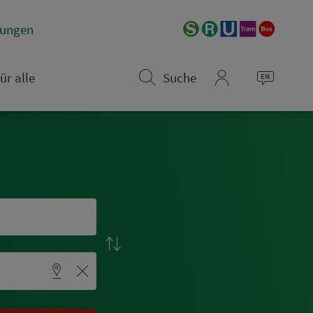
­rungen
ür alle
Suche
mein_VGN