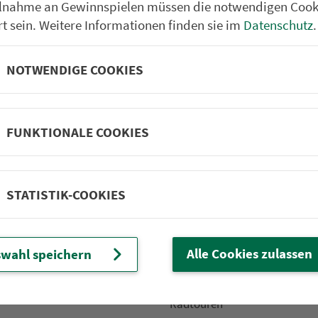
ilnahme an Gewinnspielen müssen die notwendigen Cook
rt sein. Weitere Informationen finden sie im
Datenschutz
.
NOTWENDIGE COOKIES
Partner im VGN
um Nürn­berg
ehrs­un­ter­neh­men. 1.100 Linien.
FUNKTIONALE COOKIES
 Fahrpläne
Frei­zeit-Tipps
STATISTIK-COOKIES
ahr­plä­ne
Städtetouren
fahr­plä­ne
Bonusziele
ang­fahr­plä­ne
Wandern
Alle Cookies zulassen
wahl speichern
etze
Frei­zeit­li­ni­en
m­mel­taxi
Genusstouren
Radtouren