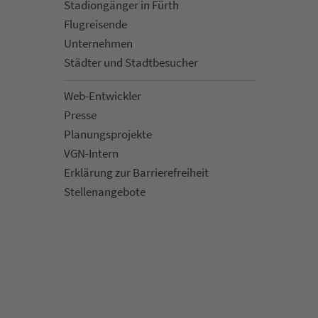
Sta­di­on­gän­ger in Fürth
Flug­rei­sen­de
Un­ter­neh­men
Städter und Stadt­be­su­cher
Web-Entwickler
Presse
Pla­nungs­pro­jekte
VGN-Intern
Erklärung zur Bar­ri­e­re­frei­heit
Stellenan­ge­bote