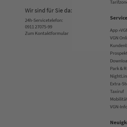
Ta­rif­zo­
Wir sind für Sie da:
Servic
24h-Ser­vice­te­le­fon:
0911 27075-99
App »VGN
Zum Kon­taktformular
VGN On­l
Kun­den­b
Prospek
Downlo
Park & R
NightLin
Extra-S
Taxiruf
Mo­bi­li­tä
VGN-Inf
Neuigk