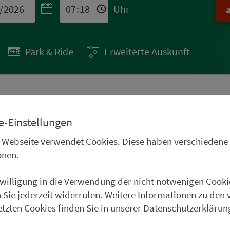
Uhr
Park & Ride
Erweiterte Auskunft
 STÄDTETIPPS
e-Einstellungen
uren im Oberpfälzer
 Webseite verwendet Cookies. Diese haben verschiedene
Frankenwald, im
onen.
und im Weinparadies
nwilligung in die Verwendung der nicht notwenigen Cooki
uer Städtetipp in Roth.
 Sie jederzeit widerrufen. Weitere Informationen zu den 
etzten Cookies finden Sie in unserer Datenschutzerklärun
weiter