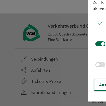
Zur Te
aktivie
Ver­kehrs­ver­bund Groß­ra
22.000 Qua­drat­ki­lo­me­ter. 130 Ver­k
Eine Fahr­kar­te.
Ver­bin­dungen
Netz &
Li­ni­en­f
Abfahrten
Aus­hang­
Tickets & Preise
AST-Aus­h
Aus
Li­ni­en­n
Fahr­plan­ände­rungen
An­ruf­sa
Rufbus