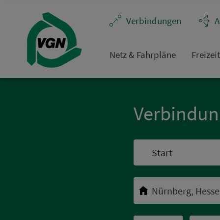
Navigation überspringen
Ver­bin­dungen
A
Netz & Fahrpläne
Frei­zei
Ver­bin­du