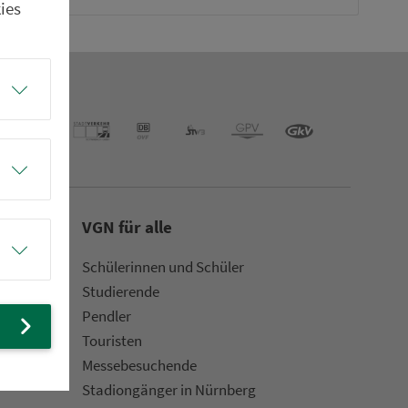
ies
VGN für alle
Schülerinnen und Schüler
Stu­die­rende
Pendler
Touristen
Mes­se­be­suchende
Sta­di­on­gän­ger in Nürn­berg