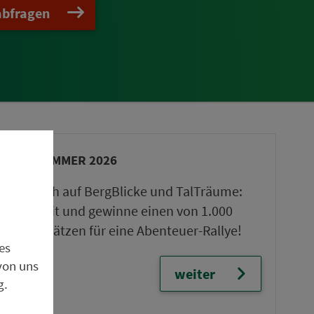
abfragen
VGN-SOMMER 2026
Freu dich auf BergBlicke und TalTräume:
Mach mit und gewinne einen von 1.000
Team-Plätzen für eine Abenteuer-Rallye!
es
von uns
weiter
g.