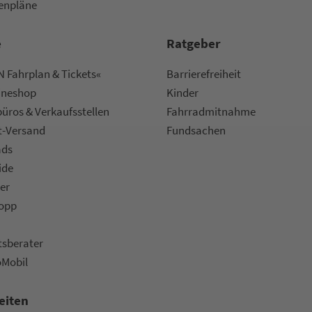
nen­plä­ne
e
Rat­ge­ber
 Fahrplan & Tickets«
Bar­ri­e­re­frei­heit
ine­shop
Kinder
ü­ros & Ver­kaufs­stel­len
Fahr­rad­mit­nah­me
t-Versand
Fund­sachen
ads
ide
er
topp
ts­be­ra­ter
oMobil
eiten