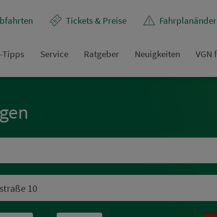
bfahrten
Tickets & Preise
Fahr­plan­ände
t-Tipps
Service
Rat­ge­ber
Neuigkeiten
VGN f
ngen