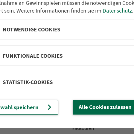
ilnahme an Gewinnspielen müssen die notwendigen Cook
rt sein. Weitere Informationen finden sie im
Datenschutz
.
NOTWENDIGE COOKIES
Partner im VGN
um Nürn­berg
ehrs­un­ter­neh­men. 1.100 Linien.
FUNKTIONALE COOKIES
 Fahrpläne
Frei­zeit-Tipps
STATISTIK-COOKIES
ahr­plä­ne
Städtetouren
fahr­plä­ne
Bonusziele
ang­fahr­plä­ne
Wandern
Alle Cookies zulassen
wahl speichern
etze
Frei­zeit­li­ni­en
m­mel­taxi
Genusstouren
Radtouren