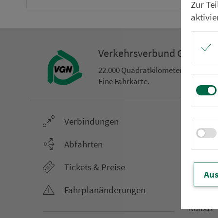
Zur Te
aktivie
Ver­kehrs­ver­bund Groß­ra
22.000 Qua­drat­ki­lo­me­ter. 130 Ver­k
Eine Fahr­kar­te.
Ver­bin­dungen
Netz &
Li­ni­en­f
Abfahrten
Aus­hang­
Tickets & Preise
AST-Aus­h
Aus
Li­ni­en­n
Fahr­plan­ände­rungen
An­ruf­sa
Rufbus