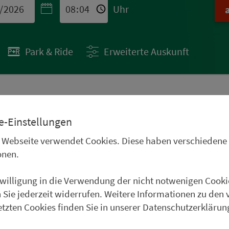
Uhr
Park & Ride
Erweiterte Auskunft
 STÄDTETIPPS
e-Einstellungen
uren im Oberpfälzer
 Webseite verwendet Cookies. Diese haben verschiedene
Frankenwald, im
onen.
und im Weinparadies
nwilligung in die Verwendung der nicht notwenigen Cooki
uer Städtetipp in Roth.
 Sie jederzeit widerrufen. Weitere Informationen zu den 
etzten Cookies finden Sie in unserer Datenschutzerklärun
weiter