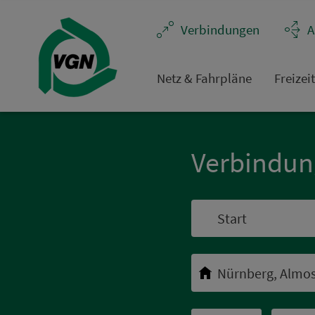
Navigation überspringen
Ver­bin­dungen
A
Netz & Fahrpläne
Frei­zei
Ver­bin­du