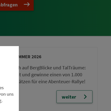
abfragen
VGN-SOMMER 2026
Freu dich auf BergBlicke und TalTräume:
Mach mit und gewinne einen von 1.000
Team-Plätzen für eine Abenteuer-Rallye!
es
von uns
weiter
g.