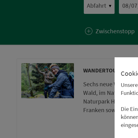
▼
Zwischenstopp
WANDERTOUREN UND
Cooki
Sechs neue Wanderto
Unsere
Wald, im Naturpark 
Funkti
Naturpark Haßberge 
Die Ei
Franken sowie ein ne
können
einges