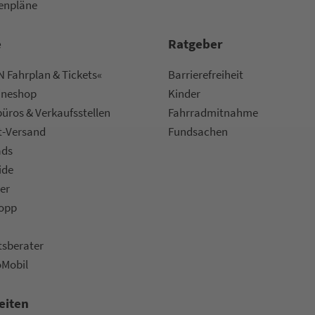
nen­plä­ne
e
Rat­ge­ber
 Fahrplan & Tickets«
Bar­ri­e­re­frei­heit
ine­shop
Kinder
ü­ros & Ver­kaufs­stel­len
Fahr­rad­mit­nah­me
t-Versand
Fund­sachen
ads
ide
er
topp
ts­be­ra­ter
oMobil
eiten