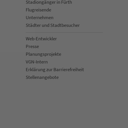
Sta­di­on­gän­ger in Fürth
Flug­rei­sen­de
Un­ter­neh­men
Städter und Stadt­be­su­cher
Web-Entwickler
Presse
Pla­nungs­pro­jekte
VGN-Intern
Erklärung zur Bar­ri­e­re­frei­heit
Stellenan­ge­bote