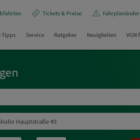
bfahrten
Tickets & Preise
Fahr­plan­ände
t-Tipps
Service
Rat­ge­ber
Neuigkeiten
VGN f
ngen