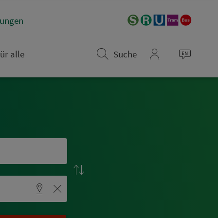
­rungen
ür alle
Suche
mein_VGN