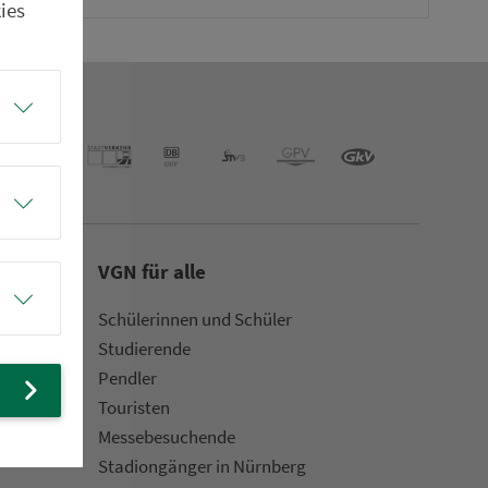
ies
VGN für alle
Schülerinnen und Schüler
Stu­die­rende
Pendler
Touristen
Mes­se­be­suchende
Sta­di­on­gän­ger in Nürn­berg