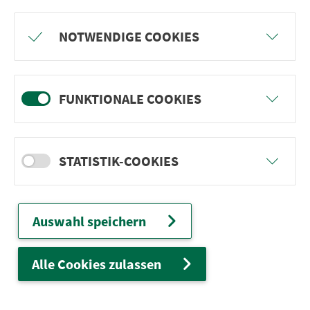
Freu dich auf BergBlicke und TalTräume:
NOTWENDIGE COOKIES
Mach mit und gewinne einen von 1.000
Team-Plätzen für eine Abenteuer-Rallye!
FUNKTIONALE COOKIES
weiter
STATISTIK-COOKIES
Ver­kehrs­ver­bund Groß­raum
Nürn­berg
Auswahl speichern
22.000 Qua­drat­ki­lo­me­ter. 130 Ver­kehrs­un­
ter­neh­men. 1.100 Linien. Eine Fahr­kar­te.
Alle Cookies zulassen