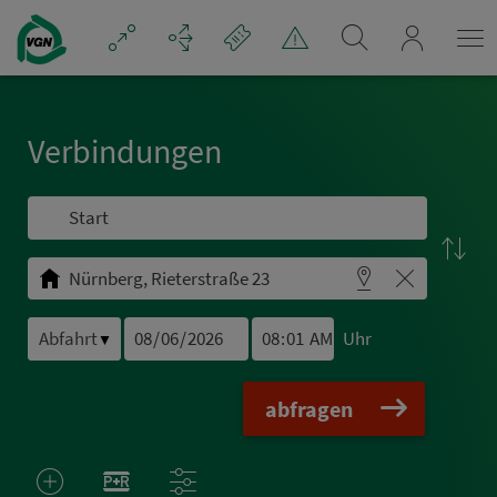
Navigation überspringen
mein_VGN
Ver­bin­dungen
Uhr
▼
abfragen