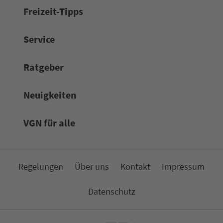
Frei­zeit-Tipps
Service
Rat­ge­ber
Neuigkeiten
VGN für alle
Re­ge­lungen
Über uns
Kon­takt
Impressum
Da­ten­schutz