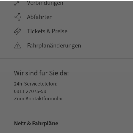
Ver­bin­dungen
Abfahrten
Tickets & Preise
Fahr­plan­ände­rungen
Wir sind für Sie da:
24h-Ser­vice­te­le­fon:
0911 27075-99
Zum Kon­taktformular
Netz & Fahrpläne