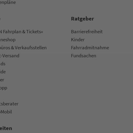
nen­plä­ne
e
Rat­ge­ber
 Fahrplan & Tickets«
Bar­ri­e­re­frei­heit
ine­shop
Kinder
ü­ros & Ver­kaufs­stel­len
Fahr­rad­mit­nah­me
t-Versand
Fund­sachen
ads
ide
er
topp
ts­be­ra­ter
oMobil
eiten