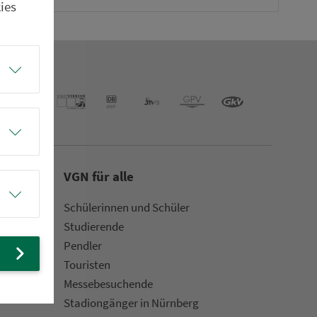
ies
VGN für alle
Schülerinnen und Schüler
Stu­die­rende
Pendler
Touristen
Mes­se­be­suchende
Sta­di­on­gän­ger in Nürn­berg