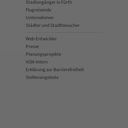
Sta­di­on­gän­ger in Fürth
Flug­rei­sen­de
Un­ter­neh­men
Städter und Stadt­be­su­cher
Web-Entwickler
Presse
Pla­nungs­pro­jekte
VGN-Intern
Erklärung zur Bar­ri­e­re­frei­heit
Stellenan­ge­bote