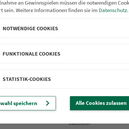
ilnahme an Gewinnspielen müssen die notwendigen Cook
rt sein. Weitere Informationen finden sie im
Datenschutz
.
NOTWENDIGE COOKIES
Partner im VGN
um Nürn­berg
ehrs­un­ter­neh­men. 1.100 Linien.
FUNKTIONALE COOKIES
 Fahrpläne
Frei­zeit-Tipps
STATISTIK-COOKIES
ahr­plä­ne
Städtetouren
fahr­plä­ne
Bonusziele
ang­fahr­plä­ne
Wandern
Alle Cookies zulassen
wahl speichern
etze
Frei­zeit­li­ni­en
m­mel­taxi
Genusstouren
Radtouren