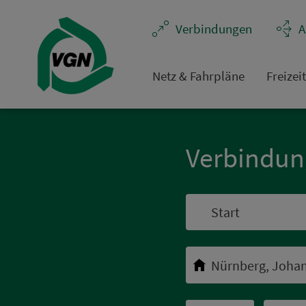
Navigation überspringen
Ver­bin­dungen
A
Netz & Fahrpläne
Frei­zei
Ver­bin­du