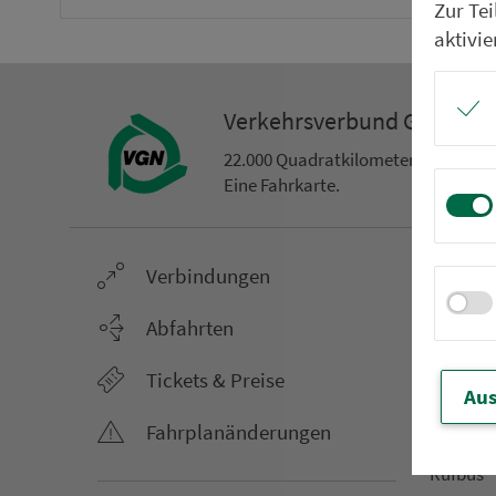
Zur Te
aktivie
Ver­kehrs­ver­bund Groß­ra
22.000 Qua­drat­ki­lo­me­ter. 130 Ver­k
Eine Fahr­kar­te.
Ver­bin­dungen
Netz &
Li­ni­en­f
Abfahrten
Aus­hang­
Tickets & Preise
AST-Aus­h
Aus
Li­ni­en­n
Fahr­plan­ände­rungen
An­ruf­sa
Rufbus