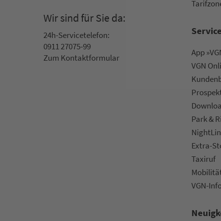
Ta­rif­zo­
Wir sind für Sie da:
Servic
24h-Ser­vice­te­le­fon:
0911 27075-99
App »VGN
Zum Kon­taktformular
VGN On­l
Kun­den­b
Prospek
Downlo
Park & R
NightLin
Extra-S
Taxiruf
Mo­bi­li­tä
VGN-Inf
Neuigk