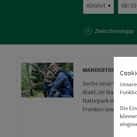
▼
Zwischenstopp
WANDERTOUREN UND
Cooki
Sechs neue Wanderto
Unsere
Wald, im Naturpark 
Funkti
Naturpark Haßberge 
Die Ei
Franken sowie ein ne
können
einges