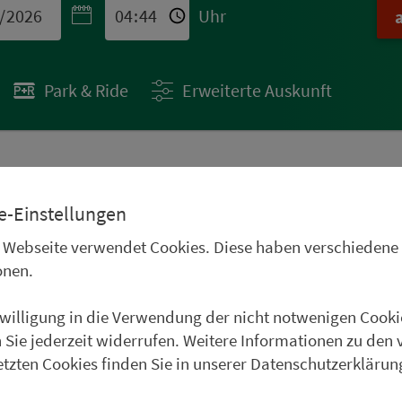
Uhr
Park & Ride
Erweiterte Auskunft
 STÄDTETIPPS
e-Einstellungen
uren im Oberpfälzer
 Webseite verwendet Cookies. Diese haben verschiedene
Frankenwald, im
onen.
und im Weinparadies
nwilligung in die Verwendung der nicht notwenigen Cooki
uer Städtetipp in Roth.
 Sie jederzeit widerrufen. Weitere Informationen zu den 
etzten Cookies finden Sie in unserer Datenschutzerklärun
weiter