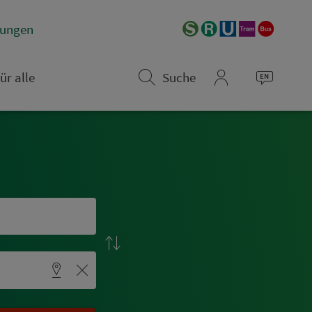
­rungen
ür alle
Suche
mein_VGN