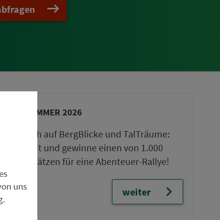
abfragen
VGN-SOMMER 2026
Freu dich auf BergBlicke und TalTräume:
Mach mit und gewinne einen von 1.000
Team-Plätzen für eine Abenteuer-Rallye!
es
von uns
weiter
g.