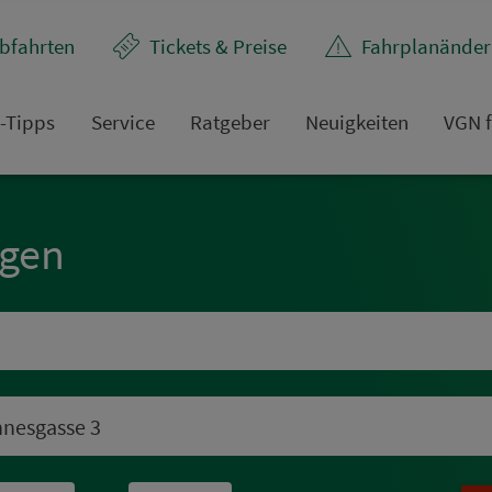
bfahrten
Tickets & Preise
Fahr­plan­ände
t-Tipps
Service
Rat­ge­ber
Neuigkeiten
VGN f
ngen