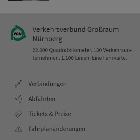
Ver­kehrs­ver­bund Groß­raum
Nürn­berg
22.000 Qua­drat­ki­lo­me­ter. 130 Ver­kehrs­un­
ter­neh­men. 1.100 Linien. Eine Fahr­kar­te.
Ver­bin­dungen
Abfahrten
Tickets & Preise
Fahr­plan­ände­rungen