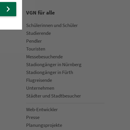
VGN für alle
Schülerinnen und Schüler
Stu­die­rende
Pendler
Touristen
Mes­se­be­suchende
Sta­di­on­gän­ger in Nürn­berg
Sta­di­on­gän­ger in Fürth
Flug­rei­sen­de
Un­ter­neh­men
Städter und Stadt­be­su­cher
Web-Entwickler
Presse
Pla­nungs­pro­jekte