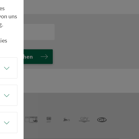
es
von uns
g.
ies
Suchen