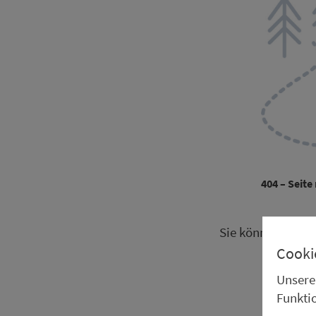
404 – Seite
Sie können aber g
Cooki
Oder Si
Unsere
Unsere L
Funkti