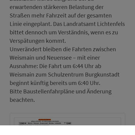
erwartenden stärkeren Belastung der
Straßen mehr Fahrzeit auf der gesamten
Linie eingeplant. Das Landratsamt Lichtenfels
bittet dennoch um Verständnis, wenn es zu
Verspätungen kommt.
Unverändert bleiben die Fahrten zwischen
Weismain und Neuensee – mit einer
Ausnahme: Die Fahrt um 6:44 Uhr ab
Weismain zum Schulzentrum Burgkunstadt
beginnt künftig bereits um 6:40 Uhr.
Bitte Baustellenfahrpläne und Änderung
beachten.