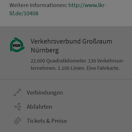
Weitere Informationen:
http://www.lkr-
lif.de/10408
Ver­kehrs­ver­bund Groß­raum
Nürn­berg
22.000 Qua­drat­ki­lo­me­ter. 130 Ver­kehrs­un­
ter­neh­men. 1.100 Linien. Eine Fahr­kar­te.
Ver­bin­dungen
Abfahrten
Tickets & Preise