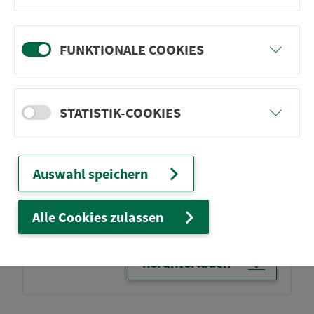
FUNKTIONALE COOKIES
STATISTIK-COOKIES
Auswahl speichern
Alle Cookies zulassen
VGN 1245 BAU­STEL­LEN­FAHR­PLAN
herunterladen