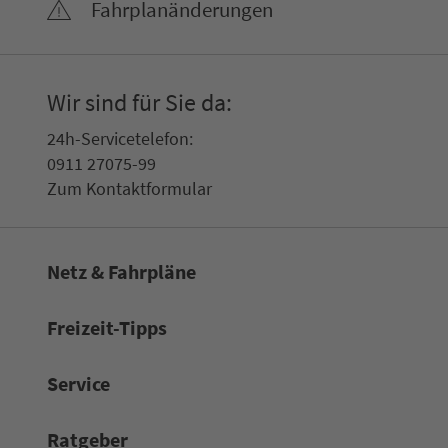
Fahr­plan­ände­rungen
Wir sind für Sie da:
24h-Ser­vice­te­le­fon:
0911 27075-99
Zum Kon­taktformular
Netz & Fahrpläne
Frei­zeit-Tipps
Service
Rat­ge­ber