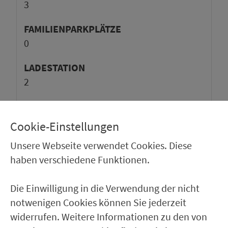
3
FAMILIENPARKPLÄTZE
0
LADESTA­TI­ON
2
TAGESKARTE
kos­ten­frei
Cookie-Einstellungen
Unsere Webseite verwendet Cookies. Diese
haben verschiedene Funktionen.
BELEGUNGSPROGNOSE
100%
Die Einwilligung in die Verwendung der nicht
0%
notwenigen Cookies können Sie jederzeit
0:00
6:00
12:00
18:00
24:00
widerrufen. Weitere Informationen zu den von