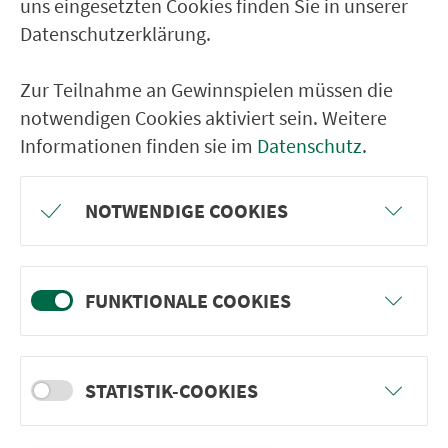
uns eingesetzten Cookies finden Sie in unserer
Durchschnittliche Belegung an einem normalen
Werktag außerhalb der Ferienzeit.
Datenschutzerklärung.
(Angaben ohne Gewähr)
Zur Teilnahme an Gewinnspielen müssen die
notwendigen Cookies aktiviert sein. Weitere
Informationen finden sie im
Datenschutz
.
Ver­kehrs­ver­bund Groß­raum
Nürn­berg
NOTWENDIGE COOKIES
22.000 Qua­drat­ki­lo­me­ter. 130 Ver­kehrs­un­
ter­neh­men. 1.100 Linien. Eine Fahr­kar­te.
FUNKTIONALE COOKIES
Ver­bin­dungen
Abfahrten
STATISTIK-COOKIES
Tickets & Preise