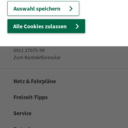
Fahr­plan­ände­rungen
Auswahl speichern
Alle Cookies zulassen
Wir sind für Sie da:
24h-Ser­vice­te­le­fon:
0911 27075-99
Zum Kon­taktformular
Netz & Fahrpläne
Frei­zeit-Tipps
Service