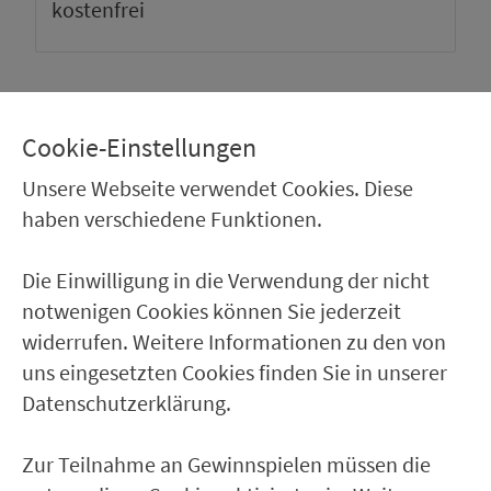
kos­ten­frei
BELEGUNGSPROGNOSE
Cookie-Einstellungen
100%
0%
Unsere Webseite verwendet Cookies. Diese
0:00
6:00
12:00
18:00
24:00
haben verschiedene Funktionen.
Durchschnittliche Belegung an einem normalen
Werktag außerhalb der Ferienzeit.
Die Einwilligung in die Verwendung der nicht
(Angaben ohne Gewähr)
notwenigen Cookies können Sie jederzeit
widerrufen. Weitere Informationen zu den von
uns eingesetzten Cookies finden Sie in unserer
Datenschutzerklärung.
Ver­kehrs­ver­bund Groß­raum
Nürn­berg
Zur Teilnahme an Gewinnspielen müssen die
22.000 Qua­drat­ki­lo­me­ter. 130 Ver­kehrs­un­