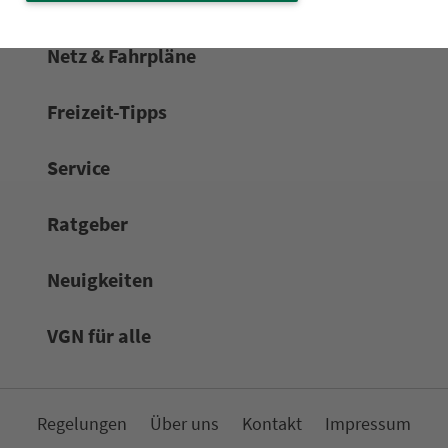
Netz & Fahrpläne
Frei­zeit-Tipps
Service
Rat­ge­ber
Neuigkeiten
VGN für alle
Re­ge­lungen
Über uns
Kon­takt
Impressum