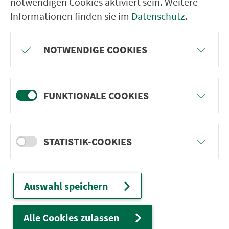
notwendigen Cookies aktiviert sein. Weitere
ter­neh­men. 1.100 Linien. Eine Fahr­kar­te.
Informationen finden sie im
Datenschutz
.
NOTWENDIGE COOKIES
Ver­bin­dungen
Abfahrten
FUNKTIONALE COOKIES
Tickets & Preise
Fahr­plan­ände­rungen
STATISTIK-COOKIES
Wir sind für Sie da:
Auswahl speichern
24h-Ser­vice­te­le­fon:
0911 27075-99
Zum Kon­taktformular
Alle Cookies zulassen