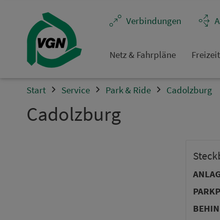
Ver­bin­dungen
A
Netz & Fahrpläne
Frei­zei
Start
Service
Park & Ride
Cadolzburg
Cadolzburg
Steck­
ANLA
PARKP
BEHIN