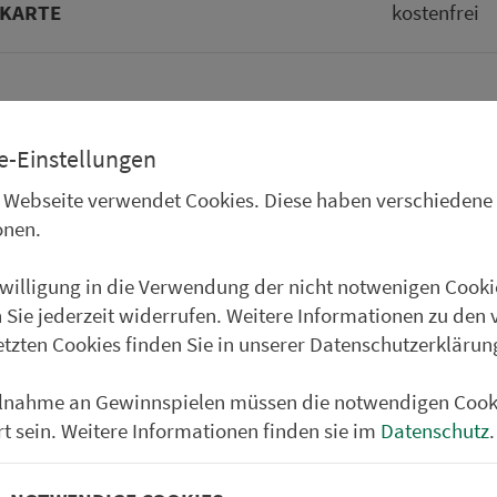
KARTE
kos­ten­frei
NGSPROGNOSE
e-Einstellungen
 Webseite verwendet Cookies. Diese haben verschiedene
onen.
6:00
12:00
18:00
ittliche Belegung an einem normalen Werktag außerhalb der Ferien
nwilligung in die Verwendung der nicht notwenigen Cooki
ohne Gewähr)
 Sie jederzeit widerrufen. Weitere Informationen zu den 
etzten Cookies finden Sie in unserer Datenschutzerklärun
Partner im VGN
ilnahme an Gewinnspielen müssen die notwendigen Cook
um Nürn­berg
rt sein. Weitere Informationen finden sie im
Datenschutz
.
ehrs­un­ter­neh­men. 1.100 Linien.