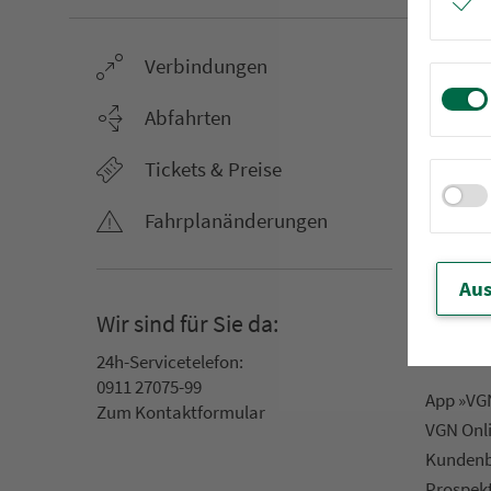
Ver­bin­dungen
Netz &
Li­ni­en­f
Abfahrten
Aus­hang­
Tickets & Preise
AST-Aus­h
Li­ni­en­n
Fahr­plan­ände­rungen
An­ruf­sa
Rufbus
Aus
Ta­rif­zo­
Wir sind für Sie da:
Servic
24h-Ser­vice­te­le­fon:
0911 27075-99
App »VGN
Zum Kon­taktformular
VGN On­l
Kun­den­b
Prospek