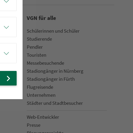
VGN für alle
Schülerinnen und Schüler
Stu­die­rende
Pendler
Touristen
Mes­se­be­suchende
Sta­di­on­gän­ger in Nürn­berg
Sta­di­on­gän­ger in Fürth
Flug­rei­sen­de
Un­ter­neh­men
Städter und Stadt­be­su­cher
Web-Entwickler
Presse