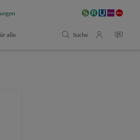
­rungen
ür alle
Suche
mein_VGN