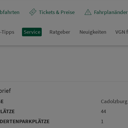
bfahrten
Tickets & Preise
Fahr­plan­ände
t-Tipps
Service
Rat­ge­ber
Neuigkeiten
VGN f
brief
GE
Cadolzburg
LÄTZE
44
DERTENPARKPLÄTZE
1