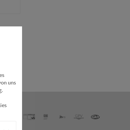
100%
0%
24:00
zeit.
es
von uns
g.
ies