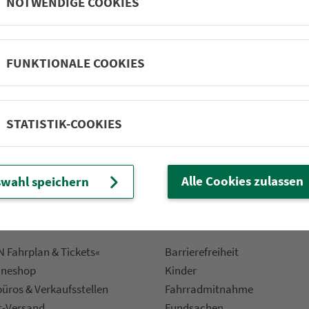
NOTWENDIGE COOKIES
 Fahrpläne
Frei­zeit-Tipps
FUNKTIONALE COOKIES
ahr­plä­ne
Städtetouren
fahr­plä­ne
Bonusziele
ang­fahr­plä­ne
Wandern
STATISTIK-COOKIES
etze
Frei­zeit­li­ni­en
m­mel­taxi
Genusstouren
Radtouren
Alle Cookies zulassen
wahl speichern
nen­plä­ne
e
Rat­ge­ber
 Fahrplan & Tickets«
Bar­ri­e­re­frei­heit
ine­shop
Kinder
ü­ros & Ver­kaufs­stel­len
Fahr­rad­mit­nah­me
t-Versand
Fund­sachen