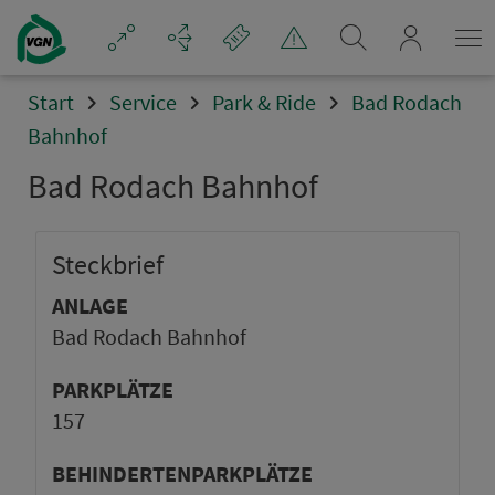
mein_VGN
Start
Service
Park & Ride
Bad Rodach
Bahnhof
Bad Rodach Bahn­hof
Steck­brief
ANLAGE
Bad Rodach Bahn­hof
PARKPLÄTZE
157
BEHINDERTENPARKPLÄTZE