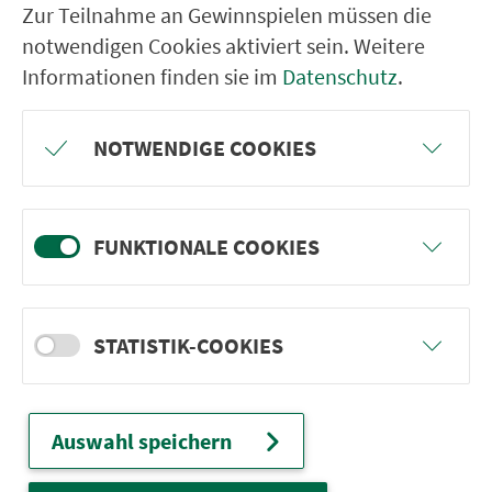
Zur Teilnahme an Gewinnspielen müssen die
Nürn­berg
notwendigen Cookies aktiviert sein. Weitere
22.000 Qua­drat­ki­lo­me­ter. 130 Ver­kehrs­un­
Informationen finden sie im
Datenschutz
.
ter­neh­men. 1.100 Linien. Eine Fahr­kar­te.
NOTWENDIGE COOKIES
Ver­bin­dungen
Abfahrten
FUNKTIONALE COOKIES
Tickets & Preise
STATISTIK-COOKIES
Fahr­plan­ände­rungen
Auswahl speichern
Wir sind für Sie da:
24h-Ser­vice­te­le­fon: