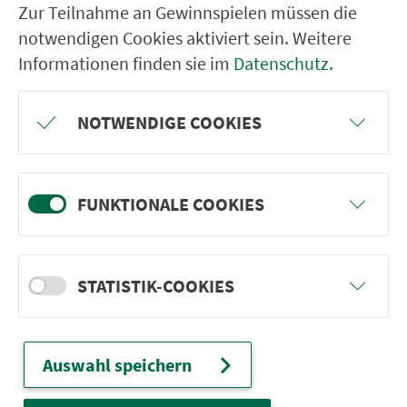
Zur Teilnahme an Gewinnspielen müssen die
Nürn­berg
notwendigen Cookies aktiviert sein. Weitere
22.000 Qua­drat­ki­lo­me­ter. 130 Ver­kehrs­un­
Informationen finden sie im
Datenschutz
.
ter­neh­men. 1.100 Linien. Eine Fahr­kar­te.
NOTWENDIGE COOKIES
Ver­bin­dungen
Abfahrten
FUNKTIONALE COOKIES
Tickets & Preise
STATISTIK-COOKIES
Fahr­plan­ände­rungen
Auswahl speichern
Wir sind für Sie da:
24h-Ser­vice­te­le­fon: