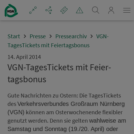
Navigation überspringen
mein_VGN
Start
Presse
Pressearchiv
VGN-
TagesTickets mit Feiertagsbonus
14. April 2014
VGN-TagesTickets mit Fei­er­
tagsbonus
Gute Nachrichten zu Ostern: Die TagesTickets
des
Ver­kehrs­ver­bundes Groß­raum Nürn­berg
können am Os­ter­wo­chen­en­de flexibler
(VGN)
genutzt werden. Denn sie gelten
wahlweise am
Sams­tag und Sonn­tag (19./20. April) oder