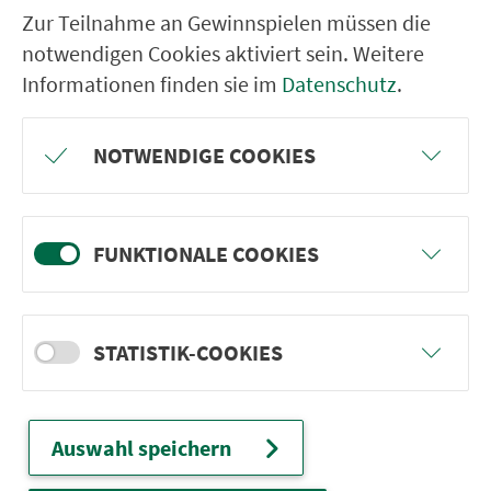
Ver­kehrs­ver­bund Groß­raum
Zur Teilnahme an Gewinnspielen müssen die
Nürn­berg
notwendigen Cookies aktiviert sein. Weitere
Informationen finden sie im
Datenschutz
.
22.000 Qua­drat­ki­lo­me­ter. 130 Ver­kehrs­un­
ter­neh­men. 1.100 Linien. Eine Fahr­kar­te.
NOTWENDIGE COOKIES
Ver­bin­dungen
FUNKTIONALE COOKIES
Abfahrten
Tickets & Preise
STATISTIK-COOKIES
Fahr­plan­ände­rungen
Auswahl speichern
Wir sind für Sie da: