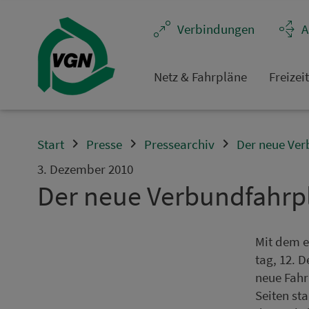
Navigation überspringen
Ver­bin­dungen
A
Netz & Fahrpläne
Frei­zei
Start
Presse
Pressearchiv
Der neue Ver
3. Dezember 2010
Der neue Ver­bund­fahr­p
Mit dem e
tag, 12. 
neue Fahr
Seiten sta