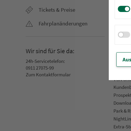
Aus­hang­
Tickets & Preise
AST-Aus­h
Li­ni­en­n
Fahr­plan­ände­rungen
An­ruf­sa
Rufbus
Ta­rif­zo­
Wir sind für Sie da:
Servic
Aus
24h-Ser­vice­te­le­fon:
0911 27075-99
App »VGN
Zum Kon­taktformular
VGN On­l
Kun­den­b
Prospek
Downlo
Park & R
NightLin
Extra-S