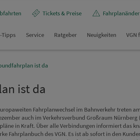
bfahrten
Tickets & Preise
Fahr­plan­ände
t-Tipps
Service
Rat­ge­ber
Neuigkeiten
VGN f
bundfahrplan ist da
lan ist da
uropaweiten Fahr­plan­wech­sel im Bahnverkehr treten a
De­zem­ber auch im Ver­kehrs­ver­bund Groß­raum Nürn­berg
pläne in Kraft. Über alle Ver­bin­dungen informiert das k
rke Fahr­plan­buch des VGN. Es ist ab sofort in den Kun­den