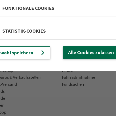
fahr­plä­ne
Bonusziele
FUNKTIONALE COOKIES
ang­fahr­plä­ne
Wandern
etze
Frei­zeit­li­ni­en
m­mel­taxi
Genusstouren
STATISTIK-COOKIES
Radtouren
nen­plä­ne
e
Rat­ge­ber
Alle Cookies zulassen
wahl speichern
 Fahrplan & Tickets«
Bar­ri­e­re­frei­heit
ine­shop
Kinder
ü­ros & Ver­kaufs­stel­len
Fahr­rad­mit­nah­me
t-Versand
Fund­sachen
ads
ide
er
topp