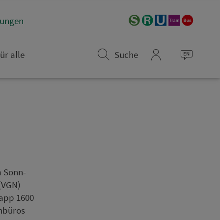
­rungen
ür alle
Suche
mein_VGN
m Sonn­
 (VGN)
napp 1600
­bü­ros