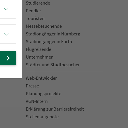
Stu­die­rende
Pendler
Touristen
Mes­se­be­suchende
Sta­di­on­gän­ger in Nürn­berg
Sta­di­on­gän­ger in Fürth
Flug­rei­sen­de
Un­ter­neh­men
Städter und Stadt­be­su­cher
Web-Entwickler
Presse
Pla­nungs­pro­jekte
VGN-Intern
Erklärung zur Bar­ri­e­re­frei­heit
Stellenan­ge­bote