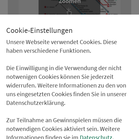
Zoomen
Leaflet
Cookie-Einstellungen
Stadt­ver­kehr Sulzbach-Rosenberg
– Gültig ab
14.12.2025 - Stand: No­vem­ber 2025
Unsere Webseite verwendet Cookies. Diese
haben verschiedene Funktionen.
herunterladen (PDF, 375kB)
Die Einwilligung in die Verwendung der nicht
notwenigen Cookies können Sie jederzeit
widerrufen. Weitere Informationen zu den von
Ver­kehrs­ver­bund Groß­raum
uns eingesetzten Cookies finden Sie in unserer
Nürn­berg
Datenschutzerklärung.
22.000 Qua­drat­ki­lo­me­ter. 130 Ver­kehrs­un­
Zur Teilnahme an Gewinnspielen müssen die
ter­neh­men. 1.100 Linien. Eine Fahr­kar­te.
notwendigen Cookies aktiviert sein. Weitere
Informationen finden sie im
Datenschutz
.