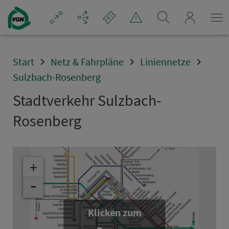
Navigation überspringen
mein_VGN
Start
Netz & Fahrpläne
Liniennetze
Sulzbach-Rosenberg
Stadt­ver­kehr Sulzbach-
Rosenberg
+
-
Klicken zum