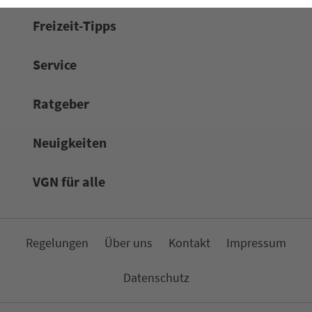
Frei­zeit-Tipps
Service
Rat­ge­ber
Neuigkeiten
VGN für alle
Re­ge­lungen
Über uns
Kon­takt
Impressum
Da­ten­schutz