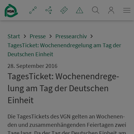
Navigation überspringen
mein_VGN
Start
Presse
Pressearchiv
TagesTicket: Wochenendregelung am Tag der
Deutschen Einheit
28. September 2016
TagesTicket: Wochenendre­ge­
lung am Tag der Deutschen
Einheit
Die TagesTickets des VGN gelten an Wo­chen­en­
den und zu­sam­men­hän­genden Fei­er­tagen zwei
Tage lang. Da der Tag der Deutschen Einheit am