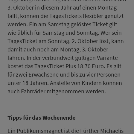
3. Ok­to­ber in diesem Jahr auf einen Mon­tag
fällt, können die TagesTickets flexibler genutzt
werden. Ein am Sams­tag gelöstes Ticket gilt
wie üblich für Sams­tag und Sonn­tag. Wer sein
TagesTicket am Sonn­tag, 2. Ok­to­ber löst, kann
damit auch noch am Mon­tag, 3. Ok­to­ber
fahren. In der ver­bund­weit gültigen Va­ri­an­te
kostet das TagesTicket Plus 18,70 Euro. Es gilt
für zwei Er­wach­se­ne und bis zu vier Per­so­nen
unter 18 Jahren. Anstelle von Kindern können
auch Fahr­räder mit­ge­nom­men werden.
Tipps für das Wo­chen­en­de
Ein Publikumsmagnet ist die Fürther Mi­cha­e­lis­