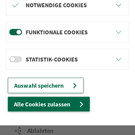
NOTWENDIGE COOKIES
es im Steigerwald, mit An­schluss an die
Seilbahn am Ochsenkopf fahren die beiden
Linien im Fich­tel­ge­bir­ge. Mehr Infos unter
www.vgn.de/frei­zeit­li­ni­en
.
FUNKTIONALE COOKIES
STATISTIK-COOKIES
Ver­kehrs­ver­bund Groß­raum
Nürn­berg
22.000 Qua­drat­ki­lo­me­ter. 130 Ver­kehrs­un­
Auswahl speichern
ter­neh­men. 1.100 Linien. Eine Fahr­kar­te.
Alle Cookies zulassen
Ver­bin­dungen
Abfahrten