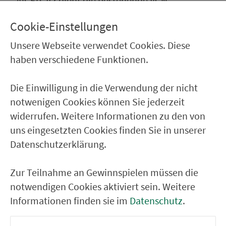
Als Ersatz dient die bestehende VGN
Haltestelle "Schwabach, Nördlinger Straße"
Cookie-Einstellungen
In diesem Zeitraum wird auch die VGN Linie
677 dort halten bei Fahrten zum- oder vom
Unsere Webseite verwendet Cookies. Diese
"Wolfram-von-Eschenbach-Gymnasium"
haben verschiedene Funktionen.
Die Einwilligung in die Verwendung der nicht
notwenigen Cookies können Sie jederzeit
Ver­kehrs­ver­bund Groß­raum
widerrufen. Weitere Informationen zu den von
Nürn­berg
uns eingesetzten Cookies finden Sie in unserer
22.000 Qua­drat­ki­lo­me­ter. 130 Ver­kehrs­un­
Datenschutzerklärung.
ter­neh­men. 1.100 Linien. Eine Fahr­kar­te.
Zur Teilnahme an Gewinnspielen müssen die
notwendigen Cookies aktiviert sein. Weitere
Ver­bin­dungen
Informationen finden sie im
Datenschutz
.
Abfahrten