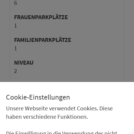
6
FRAUENPARKPLÄTZE
1
FAMILIENPARKPLÄTZE
1
NIVEAU
2
LADESTA­TI­ON
2
Cookie-Einstellungen
TAGESKARTE
Unsere Webseite verwendet Cookies. Diese
zum Teil kostenpflichtig
haben verschiedene Funktionen.
Die Einwilligung in die Verwendung der nicht