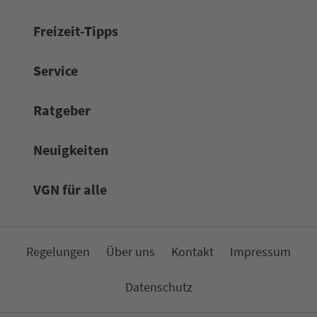
Frei­zeit-Tipps
Service
Rat­ge­ber
Neuigkeiten
VGN für alle
Re­ge­lungen
Über uns
Kon­takt
Impressum
Da­ten­schutz