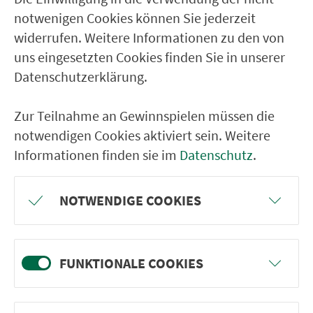
notwenigen Cookies können Sie jederzeit
BELEGUNGSPROGNOSE
widerrufen. Weitere Informationen zu den von
100%
uns eingesetzten Cookies finden Sie in unserer
0%
Datenschutzerklärung.
0:00
6:00
12:00
18:00
24:00
Durchschnittliche Belegung an einem normalen
Zur Teilnahme an Gewinnspielen müssen die
Werktag außerhalb der Ferienzeit.
notwendigen Cookies aktiviert sein. Weitere
(Angaben ohne Gewähr)
Informationen finden sie im
Datenschutz
.
NOTWENDIGE COOKIES
Ver­kehrs­ver­bund Groß­raum
Nürn­berg
22.000 Qua­drat­ki­lo­me­ter. 130 Ver­kehrs­un­
FUNKTIONALE COOKIES
ter­neh­men. 1.100 Linien. Eine Fahr­kar­te.