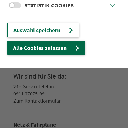
STATISTIK-COOKIES
Ver­bin­dungen
Abfahrten
Auswahl speichern
Tickets & Preise
Alle Cookies zulassen
Fahr­plan­ände­rungen
Wir sind für Sie da:
24h-Ser­vice­te­le­fon:
0911 27075-99
Zum Kon­taktformular
Netz & Fahrpläne