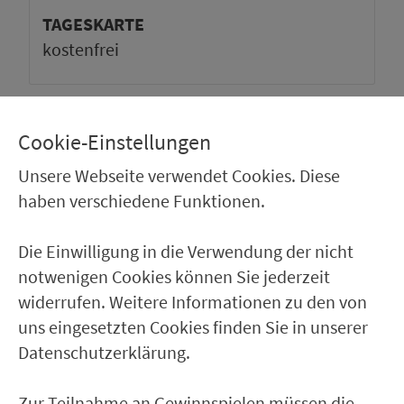
TAGESKARTE
kos­ten­frei
BELEGUNGSPROGNOSE
Cookie-Einstellungen
100%
Unsere Webseite verwendet Cookies. Diese
0%
haben verschiedene Funktionen.
0:00
6:00
12:00
18:00
24:00
Durchschnittliche Belegung an einem normalen
Die Einwilligung in die Verwendung der nicht
Werktag außerhalb der Ferienzeit.
notwenigen Cookies können Sie jederzeit
(Angaben ohne Gewähr)
widerrufen. Weitere Informationen zu den von
uns eingesetzten Cookies finden Sie in unserer
Datenschutzerklärung.
Ver­kehrs­ver­bund Groß­raum
Nürn­berg
Zur Teilnahme an Gewinnspielen müssen die