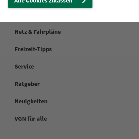
Alle Cookies zulassen
Zum Kon­taktformular
Netz & Fahrpläne
Frei­zeit-Tipps
Service
Rat­ge­ber
Neuigkeiten
VGN für alle