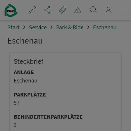
mein_VGN
Start
Service
Park & Ride
Eschenau
Eschenau
Steck­brief
ANLAGE
Eschenau
PARKPLÄTZE
57
BEHINDERTENPARKPLÄTZE
3