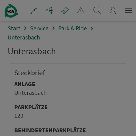
mein_VGN
Start
Service
Park & Ride
Unterasbach
Unterasbach
Steck­brief
ANLAGE
Unterasbach
PARKPLÄTZE
129
BEHINDERTENPARKPLÄTZE