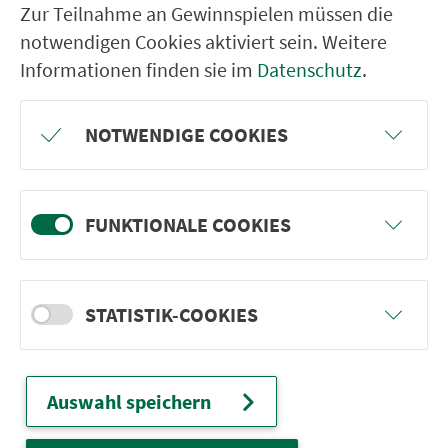
Zur Teilnahme an Gewinnspielen müssen die
Nürn­berg
notwendigen Cookies aktiviert sein. Weitere
22.000 Qua­drat­ki­lo­me­ter. 130 Ver­kehrs­un­
Informationen finden sie im
Datenschutz
.
ter­neh­men. 1.100 Linien. Eine Fahr­kar­te.
NOTWENDIGE COOKIES
Ver­bin­dungen
Abfahrten
FUNKTIONALE COOKIES
Tickets & Preise
STATISTIK-COOKIES
Fahr­plan­ände­rungen
Auswahl speichern
Wir sind für Sie da:
24h-Ser­vice­te­le­fon: