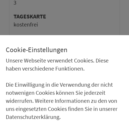
3
TAGESKARTE
kos­ten­frei
Cookie-Einstellungen
BELEGUNGSPROGNOSE
Unsere Webseite verwendet Cookies. Diese
100%
haben verschiedene Funktionen.
0%
0:00
6:00
12:00
18:00
24:00
Die Einwilligung in die Verwendung der nicht
Durchschnittliche Belegung an einem normalen
notwenigen Cookies können Sie jederzeit
Werktag außerhalb der Ferienzeit.
(Angaben ohne Gewähr)
widerrufen. Weitere Informationen zu den von
uns eingesetzten Cookies finden Sie in unserer
Datenschutzerklärung.
Ver­kehrs­ver­bund Groß­raum